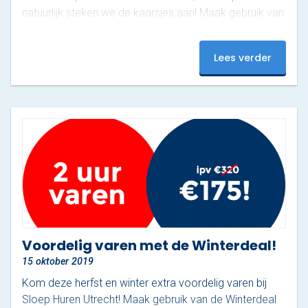
natuurlijk steken we de kaarsjes aan! Maak gebruik van
onze unieke kortingsactie met de winterdeal. Heerlijk 2
uur verwarmd varen met wel 42 personen voor maar
Lees verder
€175,00 Heb jij speciale wensen, een hele grote of juist
kleine familie? Mail ons dan, zodat we jou kunnen
helpen met een…
Voordelig varen met de Winterdeal!
15 oktober 2019
Kom deze herfst en winter extra voordelig varen bij
Sloep Huren Utrecht! Maak gebruik van de Winterdeal