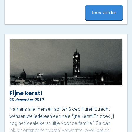
wat tochtjes gevaren met onze drie sloepen;
bedrijfsuitjes, bruiloften, familieuitjes en noem maar op.
Varen & Tapas
Lees verder
Ook bij grotere evenementen zoals de Canalpride en
de Sint Maarten parade afgelopen november waren
Varen & Lunch
we van…
Varen & BBQ
Varen door Utrecht
Onze sloepen
Contact
Fijne kerst!
Werken bij Sloep Huren Utrecht
20 december 2019
Namens alle mensen achter Sloep Huren Utrecht
Nu aanvragen
wensen we iedereen een hele fijne kerst! En zoek jij
nog het ideale kerst-uitje voor de familie? Ga dan
lekker ontspannen varen: verwarmd, overkapt en