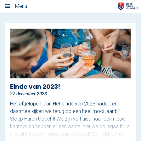
Algemene voorwaarden
Menu
Home
Nieuwsoverzicht
Tarieven
Rondvaart met schipper
Opstaplocaties
Einde van 2023!
27 december 2023
Zelf varen in elektrosloep
Het afgelopen jaar! Het einde van 2023 nadert en
Cateringmenu
daarmee kijken we terug op een heel mooi jaar bij
Sloep Huren Utrecht! We zijn verhuisd naar een nieuw
Arrangementen
kantoor en hebben er een aantal nieuwe collega’s bij; al
met al is het een mooi jaar geweest! We hebben heel
Varen & Borrel