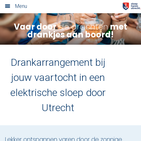
Menu
Home
Vaar door
de grachten
met
drankjes aan boord!
Nieuwsoverzicht
Tarieven
Drankarrangement bij
Rondvaart met schipper
jouw vaartocht in een
Opstaplocaties
elektrische sloep door
Zelf varen in elektrosloep
Utrecht
Cateringmenu
Arrangementen
Lekker ontspannen varen door de zonnige
Varen & Borrel