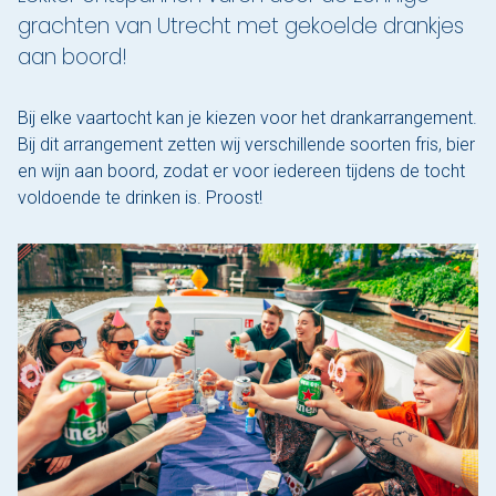
grachten van Utrecht met gekoelde drankjes
Varen & Tapas
aan boord!
Varen & Lunch
Bij elke vaartocht kan je kiezen voor het drankarrangement.
Bij dit arrangement zetten wij verschillende soorten fris, bier
Varen & BBQ
en wijn aan boord, zodat er voor iedereen tijdens de tocht
voldoende te drinken is. Proost!
Varen door Utrecht
Onze sloepen
Contact
Werken bij Sloep Huren Utrecht
Nu aanvragen