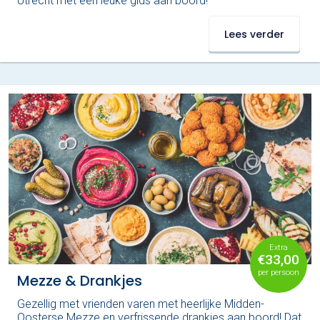
Utrecht met een leuke gids aan boord!
Lees verder
Extra
€33,00
per persoon
Mezze & Drankjes
Gezellig met vrienden varen met heerlijke Midden-
Oosterse Mezze en verfrissende drankjes aan boord! Dat