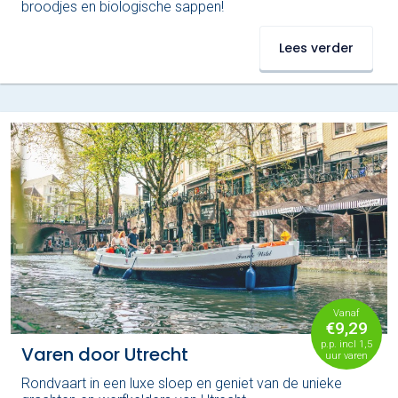
broodjes en biologische sappen!
Lees verder
Vanaf
€9,29
p.p. incl 1,5
Varen door Utrecht
uur varen
Rondvaart in een luxe sloep en geniet van de unieke