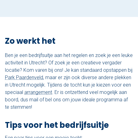
Varen & Tapas
Varen & Lunch
Zo werkt het
Varen & BBQ
Ben je een bedrijfsuitje aan het regelen en zoek je een leuke
Varen door Utrecht
activiteit in Utrecht? Of zoek je een creatieve vergader
locatie? Kom varen bij ons! Je kan standaard opstappen bij
Onze sloepen
Park Paardenveld
, maar er zijn ook diverse andere plekken
in Utrecht mogelijk. Tijdens de tocht kun je kiezen voor een
Contact
speciaal
arrangement
. Er is ontzettend veel mogelijk aan
boord, dus mail of bel ons om jouw ideale programma af
Werken bij Sloep Huren Utrecht
te stemmen!
Nu aanvragen
Tips voor het bedrijfsuitje
Een paar tips voor een mooie tocht: