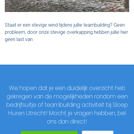
Staat er een stevige wind tijdens jullie teambuilding? Geen
probleem, door onze stevige overkapping hebben jullie hier
geen last van.
We hopen dat je een duidelijk overzicht heb
gekregen van de mogelijkheden rondom een
bedrijfsuitje of teambuilding activiteit bij Sloep
Huren Utrecht! Mocht je vragen hebben, bel
ons dan direct!