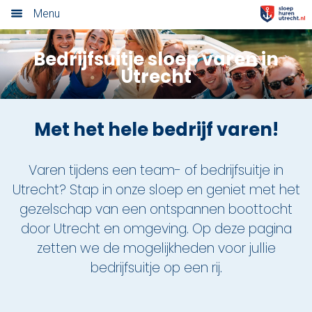
Menu
Home
Bedrijfsuitje sloep varen in
Utrecht
Nieuwsoverzicht
Tarieven
Met het hele bedrijf varen!
Rondvaart met schipper
Varen tijdens een team- of bedrijfsuitje in
Opstaplocaties
Utrecht? Stap in onze sloep en geniet met het
gezelschap van een ontspannen boottocht
Zelf varen in elektrosloep
door Utrecht en omgeving. Op deze pagina
Cateringmenu
zetten we de mogelijkheden voor jullie
bedrijfsuitje op een rij.
Arrangementen
Varen & Borrel