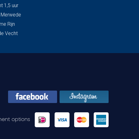
t 1,5 uur
& Merwede
me Rijn
de Vecht
ent options