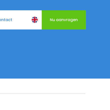
ontact
Nu aanvragen
BQ
Cateringmenu
Varen door Utrecht