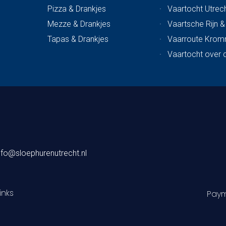
Pizza & Drankjes
·
Vaartocht Utrech
Mezze & Drankjes
·
Vaartsche Rijn 
Tapas & Drankjes
·
Vaarroute Krom
·
Vaartocht over 
nfo@sloephurenutrecht.nl
inks
Paym