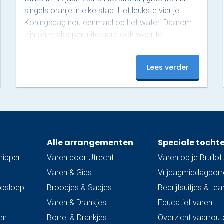
singels oranje in elke stad. Het leukste vier je
Koningsdag nou eenmaal op het water. Daarom
zijn onze sloepen uiteraard ook weer te
reserveren voor deze dag. Overdag zitten we al
helemaal vol tijdens deze populaire dag, maar ’s
Lees verder
avonds zijn er nog plekjes vrij! Op dit moment
hebben we nog 3 sloepen beschikbaar van 18:00
tot 20:00. Onze luxe sloepen zijn uitgerust met…
Alle arrangementen
Speciale tocht
hipper
Varen door Utrecht
Varen op je Bruilof
Varen & Gids
Vrijdagmiddagborre
trosloep
Broodjes & Sapjes
Bedrijfsuitjes & te
Varen & Drankjes
Educatief varen
en
Borrel & Drankjes
Overzicht vaarrout