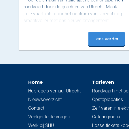
rondvaart door de grachten van Utrecht. Maak
jullie vaartocht door het centrum van Utrecht nóg
smaakvoller met ons nieuwe arrangement:
Italiaanse Broodjes & Limonata. Terwijl de
schipper jullie ontspannen rondvaart langs de
Lees verder
grachten, genieten jullie aan boord van rijkelijk
belegde Italiaanse broodjes, ook wel ‘schiacciata’
genoemd, van Nonna Rosa, geserveerd met
gekoelde San Pellegrino Limonata. Nonna Rosa
staat bekend om huisgemaakte, rustieke en pure
Italiaanse smaken. De schiacciata wordt bereid
Home
Tarieven
volgens een…
Huisregels verhuur Utrecht
Rondvaart met sc
Nieuwsoverzicht
Opstaplocaties
Contact
Zelf varen in elek
Veelgestelde vragen
Cateringmenu
Werk bij SHU
Losse tickets kop