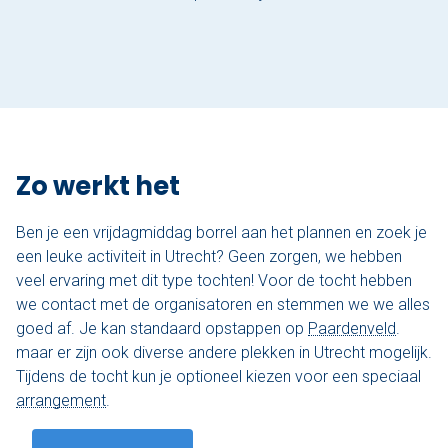
Varen & Tapas
Varen & Lunch
Varen & BBQ
Zo werkt het
Varen door Utrecht
Onze sloepen
Ben je een vrijdagmiddag borrel aan het plannen en zoek je
een leuke activiteit in Utrecht? Geen zorgen, we hebben
Contact
veel ervaring met dit type tochten! Voor de tocht hebben
we contact met de organisatoren en stemmen we we alles
Werken bij Sloep Huren Utrecht
goed af. Je kan standaard opstappen op
Paardenveld
.
maar er zijn ook diverse andere plekken in Utrecht mogelijk.
Nu aanvragen
Tijdens de tocht kun je optioneel kiezen voor een speciaal
arrangement
.