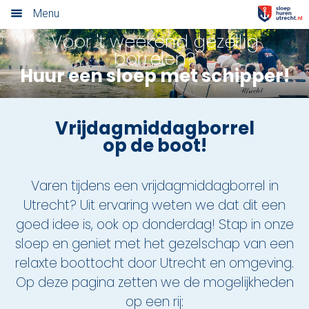
Menu
Voor 't weekend gezellig
Home
borrelen?
Huur een sloep met schipper!
Nieuwsoverzicht
Tarieven
Vrijdagmiddagborrel
op de boot!
Rondvaart met schipper
Opstaplocaties
Varen tijdens een vrijdagmiddagborrel in
Utrecht? Uit ervaring weten we dat dit een
Zelf varen in elektrosloep
goed idee is, ook op donderdag! Stap in onze
Cateringmenu
sloep en geniet met het gezelschap van een
relaxte boottocht door Utrecht en omgeving.
Arrangementen
Op deze pagina zetten we de mogelijkheden
op een rij:
Varen & Borrel