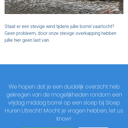
Staat er een stevige wind tijdens jullie borrel vaartocht?
Geen probleem, door onze stevige overkapping hebben
jullie hier geen last van.
We hopen dat je een duidelijk overzicht heb
gekregen van de mogelijkheden rondom een
vrijdag middag borrel op een sloep bij Sloep
Huren Utrecht! Mocht je vragen hebben, let us
know!