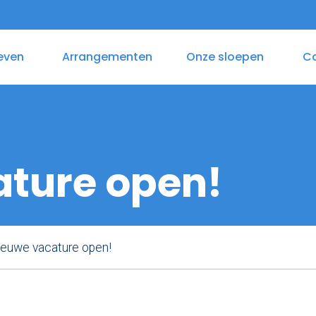
even
Arrangementen
Onze sloepen
C
as
aplocaties
Varen & Lunch
Zelf varen in elektrosloep
Varen & B
ture open!
euwe vacature open!