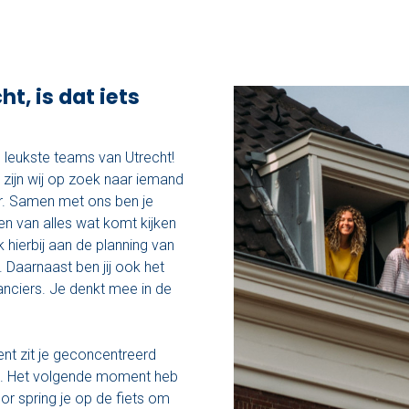
t, is dat iets
e leukste teams van Utrecht!
t) zijn wij op zoek naar iemand
r. Samen met ons ben je
den van alles wat komt kijken
 hierbij aan de planning van
 Daarnaast ben jij ook het
anciers. Je denkt mee in de
ent zit je geconcentreerd
n. Het volgende moment heb
or spring je op de fiets om