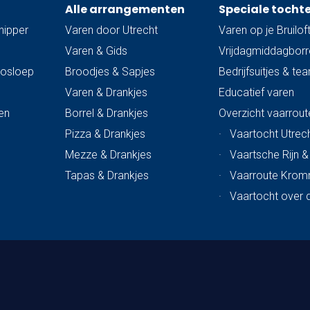
Alle arrangementen
Speciale tocht
hipper
Varen door Utrecht
Varen op je Bruilof
Varen & Gids
Vrijdagmiddagborre
trosloep
Broodjes & Sapjes
Bedrijfsuitjes & te
Varen & Drankjes
Educatief varen
en
Borrel & Drankjes
Overzicht vaarrout
Pizza & Drankjes
·
Vaartocht Utrech
Mezze & Drankjes
·
Vaartsche Rijn 
Tapas & Drankjes
·
Vaarroute Krom
·
Vaartocht over 