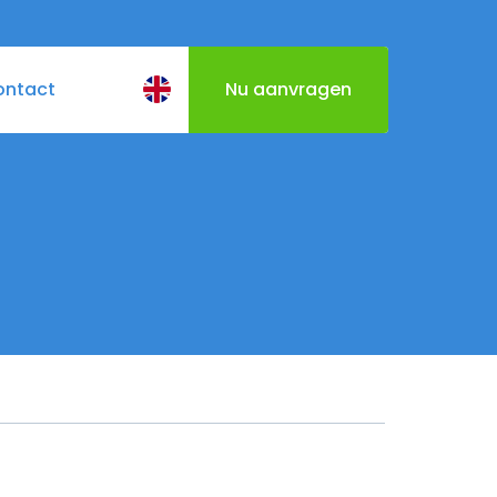
ontact
Nu aanvragen
BQ
Cateringmenu
Varen door Utrecht