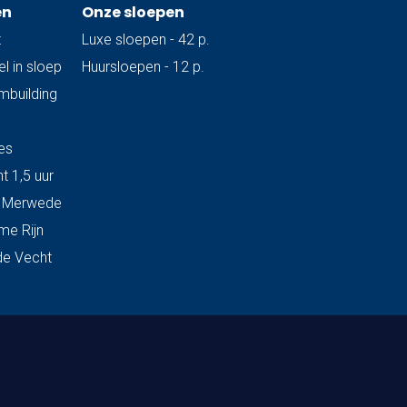
en
Onze sloepen
t
Luxe sloepen - 42 p.
l in sloep
Huursloepen - 12 p.
ambuilding
es
t 1,5 uur
& Merwede
me Rijn
de Vecht