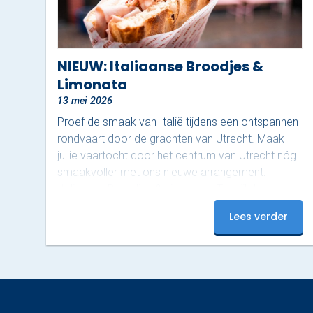
NIEUW: Italiaanse Broodjes &
Limonata
13 mei 2026
Proef de smaak van Italië tijdens een ontspannen
rondvaart door de grachten van Utrecht. Maak
jullie vaartocht door het centrum van Utrecht nóg
smaakvoller met ons nieuwe arrangement:
Italiaanse Broodjes & Limonata. Terwijl de
schipper jullie ontspannen rondvaart langs de
Lees verder
grachten, genieten jullie aan boord van rijkelijk
belegde Italiaanse broodjes, ook wel ‘schiacciata’
genoemd, van Nonna Rosa, geserveerd met
gekoelde San Pellegrino Limonata. Nonna Rosa
staat bekend om huisgemaakte, rustieke en pure
Italiaanse smaken. De schiacciata wordt bereid