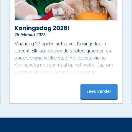
Koningsdag 2026!
25 februari 2026
Maandag 27 april is het zover, Koningsdag in
Utrecht! Elk jaar kleuren de straten, grachten en
singels oranje in elke stad. Het leukste vier je
Koningsdag nou eenmaal op het water. Daarom
zijn onze sloepen uiteraard ook weer te
reserveren voor deze dag. Overdag zitten we al
helemaal vol tijdens deze populaire dag, maar ’s
Lees verder
avonds zijn er nog plekjes vrij! Op dit moment
hebben we nog 3 sloepen beschikbaar van 18:00
tot 20:00. Onze luxe sloepen zijn uitgerust met…