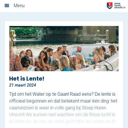
Algemene voorwaarden
Menu
Home
Nieuwsoverzicht
Tarieven
Rondvaart met schipper
Opstaplocaties
Het is Lente!
21 maart 2024
Zelf varen in elektrosloep
Tijd om het Water op te Gaan! Raad eens? De lente is
Cateringmenu
officieel begonnen en dat betekent maar één ding: het
vaarseizoen is weer in volle gang bij Sloep Huren
Arrangementen
Utrecht! We kunnen niet wachten om de frisse lucht in
te ademen, de zon op onze gezichten te voelen en te
Varen & Borrel