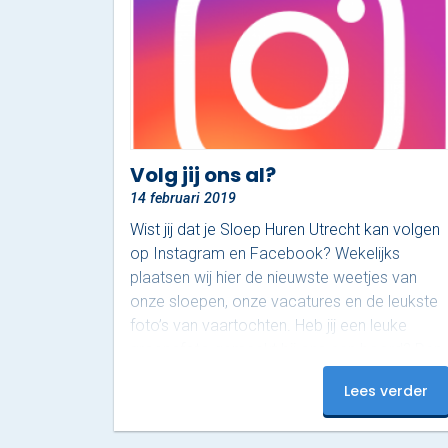
Volg jij ons al?
14 februari 2019
Wist jij dat je Sloep Huren Utrecht kan volgen
op Instagram en Facebook? Wekelijks
plaatsen wij hier de nieuwste weetjes van
onze sloepen, onze vacatures en de leukste
foto’s van vaartochten. Heb jij een leuke
groepsfoto gemaakt bij ons aan boord? Dan
kan jij zelfs een gratis vaartocht in een
Lees verder
Sloepdelen-sloep winnen! Zet je foto op
Instagram of Facebook en deel deze met
ons: wie weet ben jij de nieuwe winnaar van