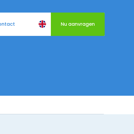
ontact
Nu aanvragen
BQ
Cateringmenu
Varen door Utrecht