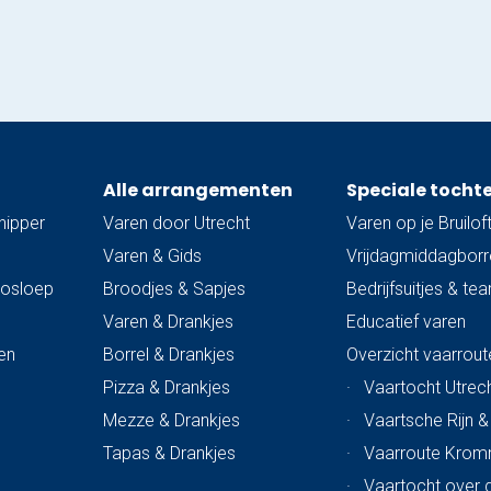
Alle arrangementen
Speciale tocht
hipper
Varen door Utrecht
Varen op je Bruilof
Varen & Gids
Vrijdagmiddagborre
trosloep
Broodjes & Sapjes
Bedrijfsuitjes & te
Varen & Drankjes
Educatief varen
en
Borrel & Drankjes
Overzicht vaarrout
Pizza & Drankjes
·
Vaartocht Utrech
Mezze & Drankjes
·
Vaartsche Rijn 
Tapas & Drankjes
·
Vaarroute Krom
·
Vaartocht over 