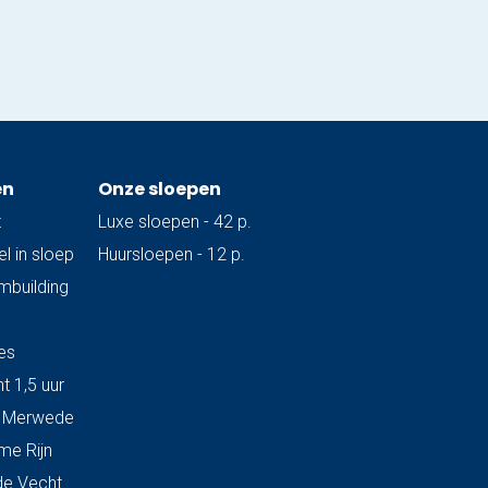
en
Onze sloepen
t
Luxe sloepen - 42 p.
l in sloep
Huursloepen - 12 p.
ambuilding
es
t 1,5 uur
& Merwede
me Rijn
de Vecht