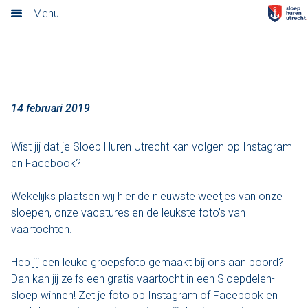
Volg jij ons al?
Menu
Home
Nieuwsoverzicht
Tarieven
14 februari 2019
Rondvaart met schipper
Wist jij dat je Sloep Huren Utrecht kan volgen op Instagram
en Facebook?
Opstaplocaties
Wekelijks plaatsen wij hier de nieuwste weetjes van onze
Zelf varen in elektrosloep
sloepen, onze vacatures en de leukste foto’s van
vaartochten.
Cateringmenu
Heb jij een leuke groepsfoto gemaakt bij ons aan boord?
Arrangementen
Dan kan jij zelfs een gratis vaartocht in een Sloepdelen-
sloep winnen! Zet je foto op Instagram of Facebook en
Varen & Borrel