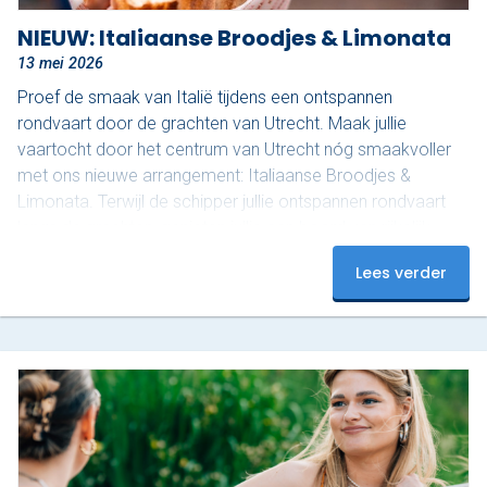
NIEUW: Italiaanse Broodjes & Limonata
13 mei 2026
Proef de smaak van Italië tijdens een ontspannen
rondvaart door de grachten van Utrecht. Maak jullie
vaartocht door het centrum van Utrecht nóg smaakvoller
met ons nieuwe arrangement: Italiaanse Broodjes &
Limonata. Terwijl de schipper jullie ontspannen rondvaart
langs de grachten, genieten jullie aan boord van rijkelijk
belegde Italiaanse broodjes, ook wel ‘schiacciata’
Lees verder
genoemd, van Nonna Rosa, geserveerd met gekoelde San
Pellegrino Limonata. Nonna Rosa staat bekend om
huisgemaakte, rustieke en pure Italiaanse smaken. De
schiacciata wordt bereid volgens een…