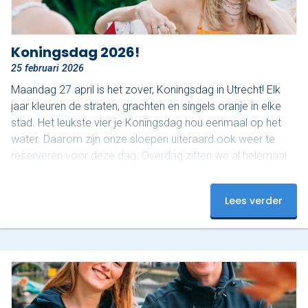
Koningsdag 2026!
25 februari 2026
Maandag 27 april is het zover, Koningsdag in Utrecht! Elk
jaar kleuren de straten, grachten en singels oranje in elke
stad. Het leukste vier je Koningsdag nou eenmaal op het
water. Daarom zijn onze sloepen uiteraard ook weer te
reserveren voor deze dag. Overdag zitten we al helemaal
vol tijdens deze populaire dag, maar ’s avonds zijn er nog
plekjes vrij! Op dit moment hebben we nog 3 sloepen
Lees verder
beschikbaar van 18:00 tot 20:00. Onze luxe sloepen zijn
uitgerust met…