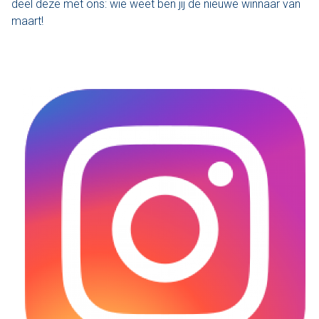
deel deze met ons: wie weet ben jij de nieuwe winnaar van
maart!
Varen & Tapas
Varen & Lunch
Varen & BBQ
Varen door Utrecht
Onze sloepen
Contact
Werken bij Sloep Huren Utrecht
Nu aanvragen