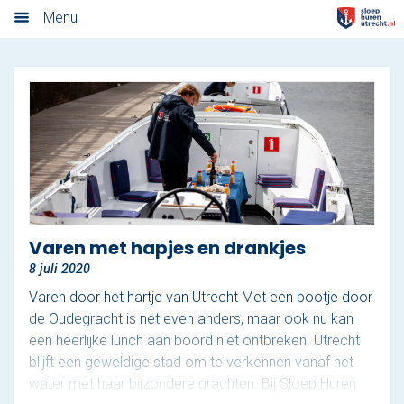
Algemene voorwaarden
Menu
Home
Nieuwsoverzicht
Tarieven
Rondvaart met schipper
Opstaplocaties
Varen met hapjes en drankjes
8 juli 2020
Zelf varen in elektrosloep
Varen door het hartje van Utrecht Met een bootje door
Cateringmenu
de Oudegracht is net even anders, maar ook nu kan
een heerlijke lunch aan boord niet ontbreken. Utrecht
Arrangementen
blijft een geweldige stad om te verkennen vanaf het
water met haar bijzondere grachten. Bij Sloep Huren
Varen & Borrel