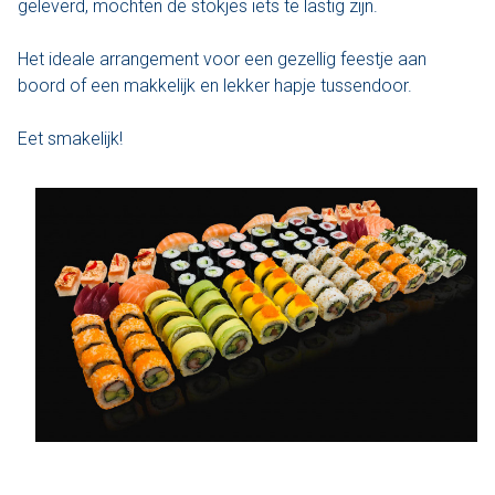
geleverd, mochten de stokjes iets te lastig zijn.
Varen & Tapas
Het ideale arrangement voor een gezellig feestje aan
boord of een makkelijk en lekker hapje tussendoor.
Varen & Lunch
Eet smakelijk!
Varen & BBQ
Varen door Utrecht
Onze sloepen
Contact
Werken bij Sloep Huren Utrecht
Nu aanvragen