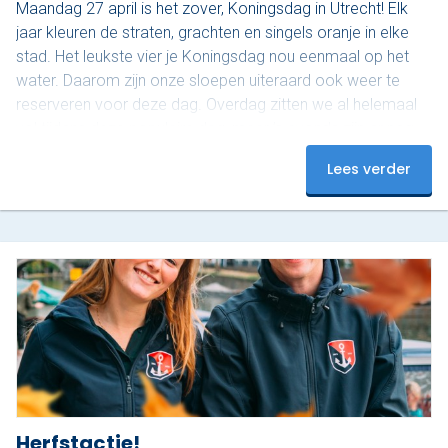
Maandag 27 april is het zover, Koningsdag in Utrecht! Elk
jaar kleuren de straten, grachten en singels oranje in elke
stad. Het leukste vier je Koningsdag nou eenmaal op het
water. Daarom zijn onze sloepen uiteraard ook weer te
reserveren voor deze dag. Overdag zitten we al helemaal
vol tijdens deze populaire dag, maar ’s avonds zijn er nog
plekjes vrij! Op dit moment hebben we nog 3 sloepen
Lees verder
beschikbaar van 18:00 tot 20:00. Onze luxe sloepen zijn
uitgerust met…
Herfstactie!