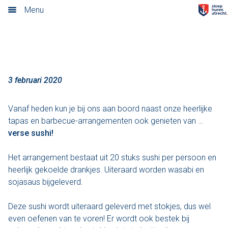
Sushi aan boord
Menu
Home
Nieuwsoverzicht
Tarieven
3 februari 2020
Rondvaart met schipper
Vanaf heden kun je bij ons aan boord naast onze heerlijke
tapas en barbecue-arrangementen ook genieten van …
Opstaplocaties
verse sushi!
Zelf varen in elektrosloep
Het arrangement bestaat uit 20 stuks sushi per persoon en
heerlijk gekoelde drankjes. Uiteraard worden wasabi en
Cateringmenu
sojasaus bijgeleverd.
Arrangementen
Deze sushi wordt uiteraard geleverd met stokjes, dus wel
even oefenen van te voren! Er wordt ook bestek bij
Varen & Borrel