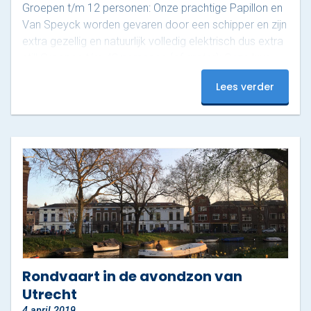
Groepen t/m 12 personen: Onze prachtige Papillon en
Van Speyck worden gevaren door een schipper en zijn
extra gezellig en natuurlijk volledig elektrisch dus extra
stil! Groepen t/m 42 personen (of groter): Onze luxe,
grote sloepen Ernest, Frank en James zijn gemaakt
Lees verder
voor jouw grote familie, vriendengroep of bedrijf.
Uiteraard kunnen deze sloepen ook gecombineerd
worden voor grote gezelschappen. Extra voordeel:
een toilet…
Rondvaart in de avondzon van
Utrecht
4 april 2019