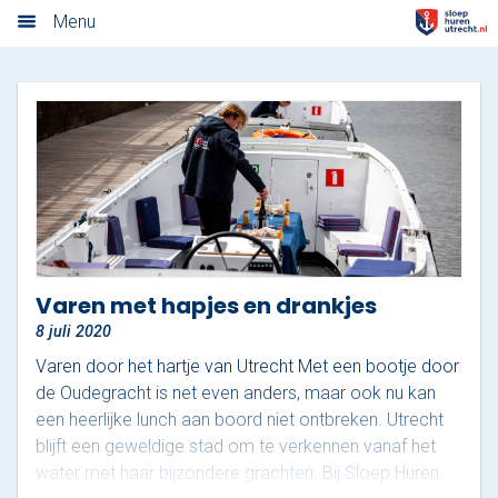
Algemene voorwaarden
Menu
Home
Nieuwsoverzicht
Tarieven
Rondvaart met schipper
Opstaplocaties
Varen met hapjes en drankjes
8 juli 2020
Zelf varen in elektrosloep
Varen door het hartje van Utrecht Met een bootje door
Cateringmenu
de Oudegracht is net even anders, maar ook nu kan
een heerlijke lunch aan boord niet ontbreken. Utrecht
Arrangementen
blijft een geweldige stad om te verkennen vanaf het
water met haar bijzondere grachten. Bij Sloep Huren
Varen & Borrel