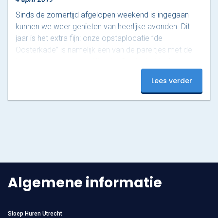
Sinds de zomertijd afgelopen weekend is ingegaan
kunnen we weer genieten van heerlijke avonden. Dit
jaar is het extra fijn: onze opstaplocatie ”de
Oosterkade” is namelijk een van de pareltjes met de
langste avondzon van Utrecht! Omdat het in de
avonden nog wel wat fris kan zijn hebben we natuurlijk
Lees verder
lekkere warme fleecedekens aan boord. Zo kan jij,
tijdens jouw rondvaart, heerlijk genieten van de lente
rondom de singels van de Domstad. Aanrader: lekker
varen over de Kromme Rijn: hier…
Algemene informatie
Sloep Huren Utrecht