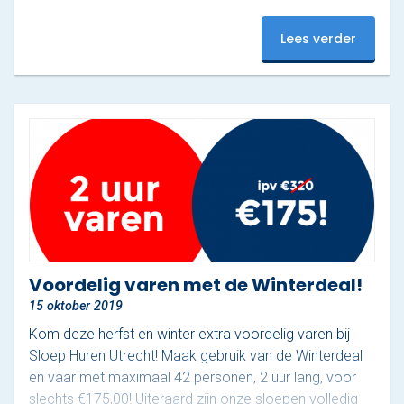
Utrecht nemen we je graag mee in een aangepaste
vorm. Of je nu gaat voor een vaartocht over de
Varen & Tapas
Lees verder
Kromme Rijn of een rondvaart door Utrecht, Wij laten
je graag de mooiste plekjes zien! Om…
Varen & Lunch
Varen & BBQ
Varen door Utrecht
Onze sloepen
Contact
Voordelig varen met de Winterdeal!
Werken bij Sloep Huren Utrecht
15 oktober 2019
Kom deze herfst en winter extra voordelig varen bij
Nu aanvragen
Sloep Huren Utrecht! Maak gebruik van de Winterdeal
en vaar met maximaal 42 personen, 2 uur lang, voor
slechts €175,00! Uiteraard zijn onze sloepen volledig