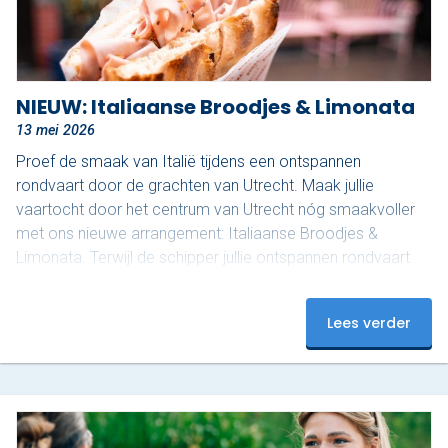
NIEUW: Italiaanse Broodjes & Limonata
13 mei 2026
Proef de smaak van Italië tijdens een ontspannen
rondvaart door de grachten van Utrecht. Maak jullie
vaartocht door het centrum van Utrecht nóg smaakvoller
met ons nieuwe arrangement: Italiaanse Broodjes &
Limonata. Terwijl de schipper jullie ontspannen rondvaart
langs de grachten, genieten jullie aan boord van rijkelijk
belegde Italiaanse broodjes, ook wel ‘schiacciata’
Lees verder
genoemd, van Nonna Rosa, geserveerd met gekoelde San
Pellegrino Limonata. Nonna Rosa staat bekend om
huisgemaakte, rustieke en pure Italiaanse smaken. De
schiacciata wordt bereid volgens een…