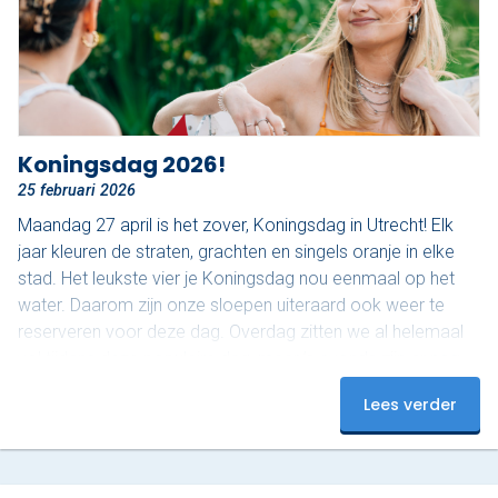
Koningsdag 2026!
25 februari 2026
Maandag 27 april is het zover, Koningsdag in Utrecht! Elk
jaar kleuren de straten, grachten en singels oranje in elke
stad. Het leukste vier je Koningsdag nou eenmaal op het
water. Daarom zijn onze sloepen uiteraard ook weer te
reserveren voor deze dag. Overdag zitten we al helemaal
vol tijdens deze populaire dag, maar ’s avonds zijn er nog
plekjes vrij! Op dit moment hebben we nog 3 sloepen
Lees verder
beschikbaar van 18:00 tot 20:00. Onze luxe sloepen zijn
uitgerust met…