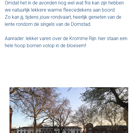
Omdat het in de avonden nog wel wat fris kan zijn hebben
we natuurlijk lekkere warme fleecedekens aan boord.
Varen & Tapas
Zo kan jij, tijdens jouw rondvaart, heerlijk genieten van de
lente rondom de singels van de Domstad.
Varen & Lunch
Aanrader: lekker varen over de Kromme Rijn: hier staan een
Varen & BBQ
hele hoop bomen volop in de bloesem!
Varen door Utrecht
Onze sloepen
Contact
Werken bij Sloep Huren Utrecht
Nu aanvragen