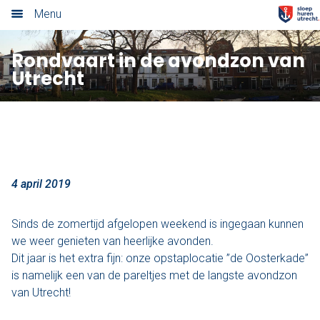
Menu
Home
Rondvaart in de avondzon van
Utrecht
Nieuwsoverzicht
Tarieven
Rondvaart met schipper
Opstaplocaties
4 april 2019
Zelf varen in elektrosloep
Sinds de zomertijd afgelopen weekend is ingegaan kunnen
we weer genieten van heerlijke avonden.
Cateringmenu
Dit jaar is het extra fijn: onze opstaplocatie ”de Oosterkade”
is namelijk een van de pareltjes met de langste avondzon
Arrangementen
van Utrecht!
Varen & Borrel