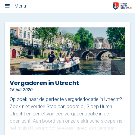
Algemene voorwaarden
Menu
Home
Nieuwsoverzicht
Tarieven
Rondvaart met schipper
Opstaplocaties
Vergaderen in Utrecht
15 juli 2020
Zelf varen in elektrosloep
Op zoek naar de perfecte vergaderlocatie in Utrecht?
Cateringmenu
Zoek niet verder! Stap aan boord bij Sloep Huren
Utrecht en geniet van een vergaderlocatie in de
Arrangementen
openlucht. Aan boord van onze elektrische sloepen is
het muisstil, waardoor je elkaar goed kan verstaan.
Varen & Borrel