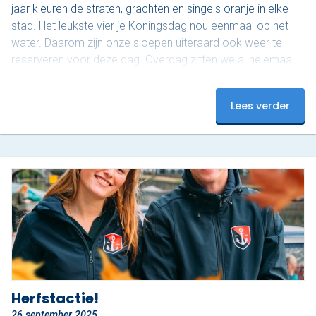
jaar kleuren de straten, grachten en singels oranje in elke
stad. Het leukste vier je Koningsdag nou eenmaal op het
water. Daarom zijn onze sloepen uiteraard ook weer te
reserveren voor deze dag. Overdag zitten we al helemaal
vol tijdens deze populaire dag, maar ’s avonds zijn er nog
plekjes vrij! Op dit moment hebben we nog 3 sloepen
Lees verder
beschikbaar van 18:00 tot 20:00. Onze luxe sloepen zijn
uitgerust met…
Herfstactie!
26 september 2025