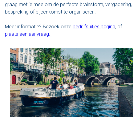
graag met je mee om de perfecte brainstorm, vergadering,
bespreking of bijeenkomst te organiseren.
Varen & Tapas
Meer informatie? Bezoek onze
bedrijfsuitjes pagina
, of
Varen & Lunch
plaats een aanvraag.
Varen & BBQ
Varen door Utrecht
Onze sloepen
Contact
Werken bij Sloep Huren Utrecht
Nu aanvragen