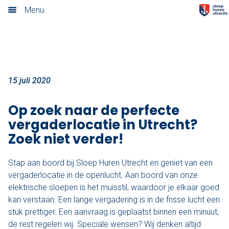
Vergaderen in Utrecht
Menu
Home
Nieuwsoverzicht
Tarieven
15 juli 2020
Rondvaart met schipper
Op zoek naar de perfecte
vergaderlocatie in Utrecht?
Opstaplocaties
Zoek niet verder!
Zelf varen in elektrosloep
Stap aan boord bij Sloep Huren Utrecht en geniet van een
vergaderlocatie in de openlucht. Aan boord van onze
Cateringmenu
elektrische sloepen is het muisstil, waardoor je elkaar goed
kan verstaan. Een lange vergadering is in de frisse lucht een
Arrangementen
stuk prettiger. Een aanvraag is geplaatst binnen een minuut,
de rest regelen wij. Speciale wensen? Wij denken altijd
Varen & Borrel