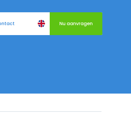
ontact
Nu aanvragen
BQ
Cateringmenu
Varen door Utrecht