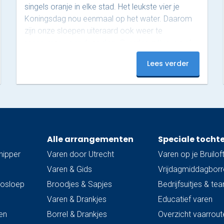
singels oranje in elke stad. Het leukste vier je
Koningsdag nou eenmaal op het water. Daarom
zijn onze sloepen uiteraard ook weer te
reserveren voor deze dag. Overdag zitten we al
helemaal vol tijdens deze populaire dag, maar ’s
Lees verder
avonds zijn er nog plekjes vrij! Op dit moment
hebben we nog 3 sloepen beschikbaar van 18:00
tot 20:00. Onze luxe sloepen zijn uitgerust met…
Alle arrangementen
Speciale tocht
hipper
Varen door Utrecht
Varen op je Bruilof
Varen & Gids
Vrijdagmiddagborre
trosloep
Broodjes & Sapjes
Bedrijfsuitjes & te
Varen & Drankjes
Educatief varen
en
Borrel & Drankjes
Overzicht vaarrout