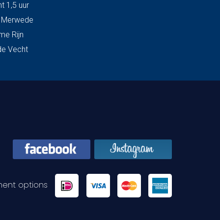
t 1,5 uur
& Merwede
me Rijn
de Vecht
ent options