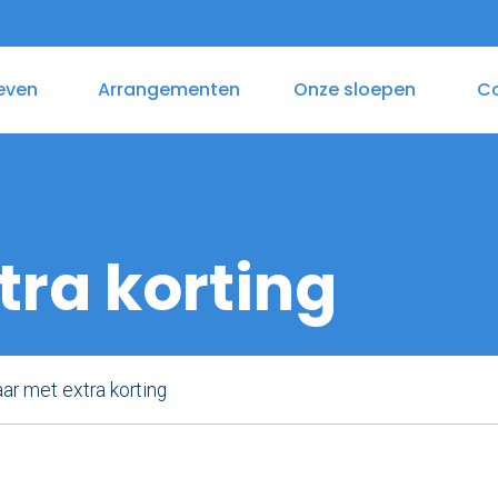
even
Arrangementen
Onze sloepen
C
as
aplocaties
Varen & Lunch
Zelf varen in elektrosloep
Varen & B
tra korting
ar met extra korting