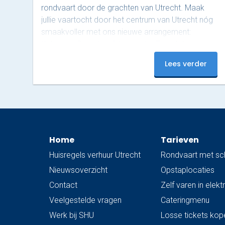
rondvaart door de grachten van Utrecht. Maak
jullie vaartocht door het centrum van Utrecht nóg
smaakvoller met ons nieuwe arrangement:
Italiaanse Broodjes & Limonata. Terwijl de
schipper jullie ontspannen rondvaart langs de
Lees verder
grachten, genieten jullie aan boord van rijkelijk
belegde Italiaanse broodjes, ook wel ‘schiacciata’
genoemd, van Nonna Rosa, geserveerd met
gekoelde San Pellegrino Limonata. Nonna Rosa
staat bekend om huisgemaakte, rustieke en pure
Italiaanse smaken. De schiacciata wordt bereid
Home
Tarieven
volgens een…
Huisregels verhuur Utrecht
Rondvaart met sc
Nieuwsoverzicht
Opstaplocaties
Contact
Zelf varen in elek
Veelgestelde vragen
Cateringmenu
Werk bij SHU
Losse tickets kop