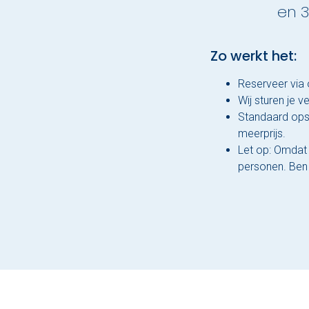
en 3
Zo werkt het:
Reserveer via 
Wij sturen je 
Standaard opst
meerprijs.
Let op: Omdat 
personen. Ben 