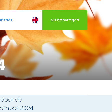
ontact
Nu aanvragen
BQ
Cateringmenu
Varen door Utrecht
4
 door de
ovember 2024