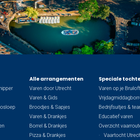
Alle arrangementen
Speciale tocht
hipper
Varen door Utrecht
Varen op je Bruilof
Varen & Gids
Vrijdagmiddagborre
trosloep
Broodjes & Sapjes
Bedrijfsuitjes & te
Varen & Drankjes
Educatief varen
en
Borrel & Drankjes
Overzicht vaarrout
Pizza & Drankjes
·
Vaartocht Utrech