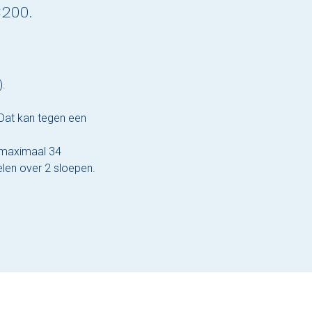
€200.
).
 Dat kan tegen een
r maximaal 34
len over 2 sloepen.