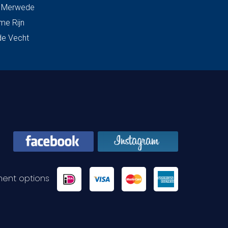
& Merwede
me Rijn
de Vecht
ent options