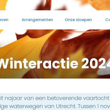
even
Arrangementen
Onze sloepen
C
as
aplocaties
Varen & Lunch
Zelf varen in elektrosloep
Varen & B
Winteractie 202
dit najaar van een betoverende vaartocht
tige waterwegen van Utrecht. Tussen 1 n