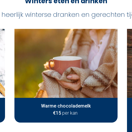
Winters eten en drinken
heerlijk winterse dranken en gerechten ti
Warme chocolademelk
€15
per kan