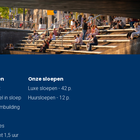
en
Onze sloepen
t
Luxe sloepen - 42 p.
l in sloep
Huursloepen - 12 p.
ambuilding
es
t 1,5 uur