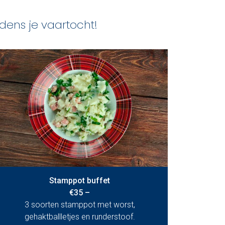
jdens je vaartocht!
Stamppot buffet
€35 –
3 soorten stamppot met worst,
gehaktballletjes en runderstoof.