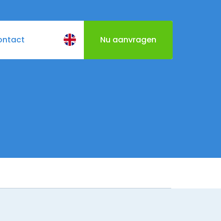
ontact
Nu aanvragen
BQ
Cateringmenu
Varen door Utrecht