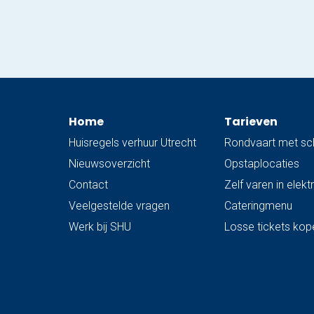
je nu gelijk een rondvaart door de grachten…
Home
Tarieven
Huisregels verhuur Utrecht
Rondvaart met sc
Nieuwsoverzicht
Opstaplocaties
Contact
Zelf varen in elek
Veelgestelde vragen
Cateringmenu
Werk bij SHU
Losse tickets kop