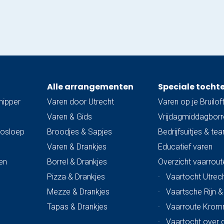
Alle arrangementen
Speciale tocht
hipper
Varen door Utrecht
Varen op je Bruilof
Varen & Gids
Vrijdagmiddagborre
trosloep
Broodjes & Sapjes
Bedrijfsuitjes & te
Varen & Drankjes
Educatief varen
en
Borrel & Drankjes
Overzicht vaarrout
Pizza & Drankjes
·
Vaartocht Utrech
Mezze & Drankjes
·
Vaartsche Rijn 
Tapas & Drankjes
·
Vaarroute Krom
·
Vaartocht over 