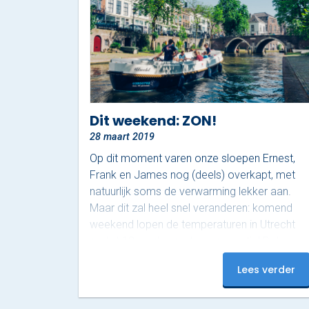
Dit weekend: ZON!
28 maart 2019
Op dit moment varen onze sloepen Ernest,
Frank en James nog (deels) overkapt, met
natuurlijk soms de verwarming lekker aan.
Maar dit zal heel snel veranderen: komend
weekend lopen de temperaturen in Utrecht
op tot 18 graden met een zonnetje! Dat
betekent: open sloepen, zon op je gezicht en
Lees verder
heerlijk flaneren over de grachten. Bestel
daar een koud drankje bij en je hebt de ideale
weekendbesteding. Kan jij niet wachten en wil