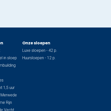
en
Onze sloepen
t
Luxe sloepen - 42 p.
l in sloep
Huursloepen - 12 p.
ambuilding
es
t 1,5 uur
& Merwede
me Rijn
de Vecht