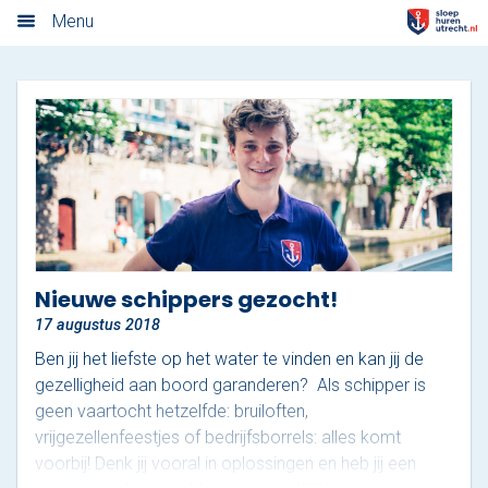
Algemene voorwaarden
Menu
Home
Nieuwsoverzicht
Tarieven
Rondvaart met schipper
Opstaplocaties
Nieuwe schippers gezocht!
17 augustus 2018
Zelf varen in elektrosloep
Ben jij het liefste op het water te vinden en kan jij de
Cateringmenu
gezelligheid aan boord garanderen? Als schipper is
geen vaartocht hetzelfde: bruiloften,
Arrangementen
vrijgezellenfeestjes of bedrijfsborrels: alles komt
voorbij! Denk jij vooral in oplossingen en heb jij een
Varen & Borrel