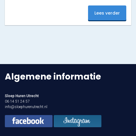
groot verantwoordelijkheidsgevoel? Stuur jouw
motivatie en cv naar info@sloephurenutrecht.nl en
Varen & Tapas
Lees verder
solliciteer direct!
Varen & Lunch
Varen & BBQ
Varen door Utrecht
Onze sloepen
Algemene informatie
Contact
Sloep Huren Utrecht
Werken bij Sloep Huren Utrecht
06 14 51 24 57
info@sloephurenutrecht.nl
Nu aanvragen