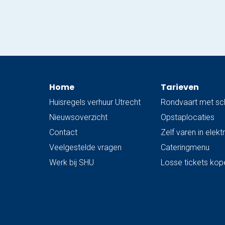
en neem je schepnet mee!
Home
Tarieven
Huisregels verhuur Utrecht
Rondvaart met sc
Nieuwsoverzicht
Opstaplocaties
Contact
Zelf varen in elek
Veelgestelde vragen
Cateringmenu
Werk bij SHU
Losse tickets kop