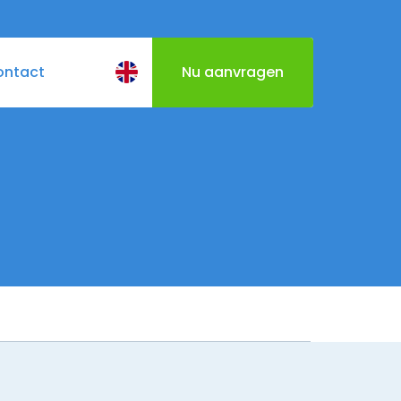
ontact
Nu aanvragen
BQ
Cateringmenu
Varen door Utrecht