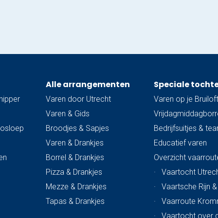
de oceaan. Voor Sloep Huren Utrecht is
milieu en duurzaamheid van zeer groot
belang. Al onze…
Alle arrangementen
Speciale tocht
hipper
Varen door Utrecht
Varen op je Bruilof
Varen & Gids
Vrijdagmiddagborre
trosloep
Broodjes & Sapjes
Bedrijfsuitjes & te
Varen & Drankjes
Educatief varen
en
Borrel & Drankjes
Overzicht vaarrout
Pizza & Drankjes
·
Vaartocht Utrech
Mezze & Drankjes
·
Vaartsche Rijn 
Tapas & Drankjes
·
Vaarroute Krom
·
Vaartocht over 