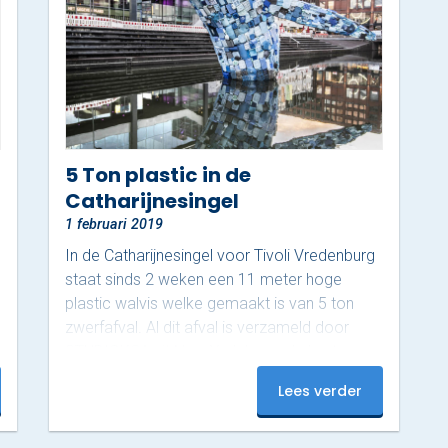
5 Ton plastic in de
Catharijnesingel
1 februari 2019
In de Catharijnesingel voor Tivoli Vredenburg
staat sinds 2 weken een 11 meter hoge
plastic walvis welke gemaakt is van 5 ton
zwerfafval. Al dit afval is verzameld door
STUDIOKCA uit New York langs de kusten van
Hawaii, New York en Zeebrugge. De
Lees verder
komende 6 maanden zal dit kunstwerk
‘Scyscraper’ het water van Utrecht vullen om
aandacht te vragen voor de plastic soep in