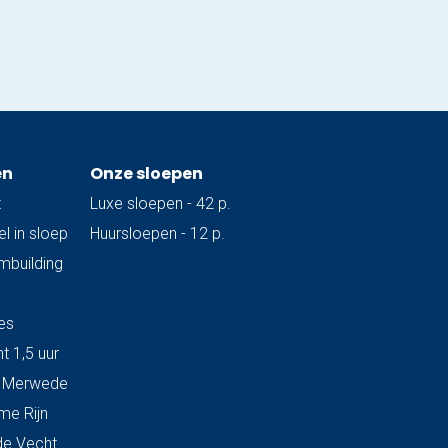
en
Onze sloepen
t
Luxe sloepen - 42 p.
l in sloep
Huursloepen - 12 p.
ambuilding
es
t 1,5 uur
& Merwede
me Rijn
de Vecht