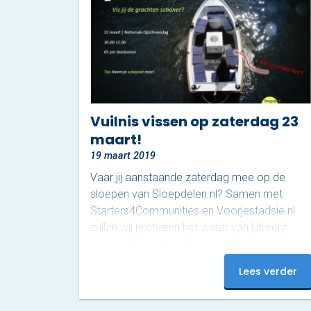
Vuilnis vissen op zaterdag 23
maart!
19 maart 2019
Vaar jij aanstaande zaterdag mee op de
sloepen van Sloepdelen.nl? Samen met
Starters4Communities en Voorjestadsie.nl
zullen wij proberen het water van Utrecht
schoner te maken. De hoeveelheid plastic
zakken, drinkflesjes en overig zwerfafval is
Lees verder
een groot probleem in de Utrechtse
grachten. Meld jezelf, je familie en al je
vrienden direct aan via www.voorjestadsie.nl