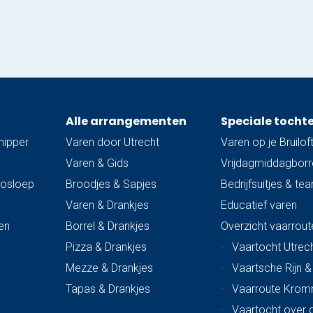
Alle arrangementen
Speciale tocht
hipper
Varen door Utrecht
Varen op je Bruilof
Varen & Gids
Vrijdagmiddagborre
trosloep
Broodjes & Sapjes
Bedrijfsuitjes & te
Varen & Drankjes
Educatief varen
en
Borrel & Drankjes
Overzicht vaarrout
Pizza & Drankjes
·
Vaartocht Utrech
Mezze & Drankjes
·
Vaartsche Rijn 
Tapas & Drankjes
·
Vaarroute Krom
·
Vaartocht over 