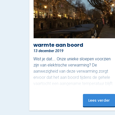
warmte aan boord
13 december 2019
Wist je dat…. Onze unieke sloepen voorzien
zijn van elektrische verwarming? De
aanwezigheid van deze verwarming zorgt
ervoor dat het aan boord tijdens de gehele
vaartocht een aangename temperatuur blijft.
Uiteraard houden we de overkapping dan
ook gesloten, zodat de warmte lekker binnen
Lees verder
blijft en de kou buiten! Wij varen dan ook
gewoon in deze heerlijke winterse periode.
Dus mocht jij de prachtige Oudegracht van