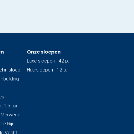
en
Onze sloepen
t
Luxe sloepen - 42 p.
l in sloep
Huursloepen - 12 p.
ambuilding
es
t 1,5 uur
& Merwede
me Rijn
de Vecht