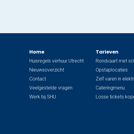
Utrecht willen bekijken als deze wit
besneeuwd is of donker met prachtige
kerstlichtjes… bel ons…
Home
Tarieven
Huisregels verhuur Utrecht
Rondvaart met sc
Nieuwsoverzicht
Opstaplocaties
Contact
Zelf varen in elek
Veelgestelde vragen
Cateringmenu
Werk bij SHU
Losse tickets kop