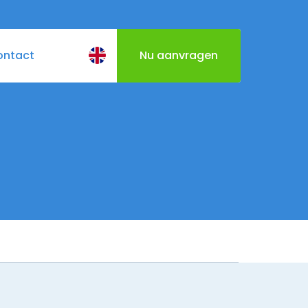
ontact
Nu aanvragen
BQ
Cateringmenu
Varen door Utrecht