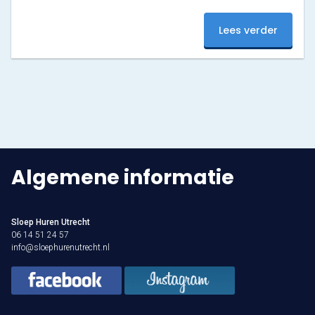
het een prachtig zicht op alle kerstlampjes en
winkelende mensen. Zwaaien jullie even naar boven als
Varen & Tapas
Lees verder
je langs vaart?
Varen & Lunch
Varen & BBQ
Varen door Utrecht
Onze sloepen
Algemene informatie
Contact
Sloep Huren Utrecht
Werken bij Sloep Huren Utrecht
06 14 51 24 57
info@sloephurenutrecht.nl
Nu aanvragen