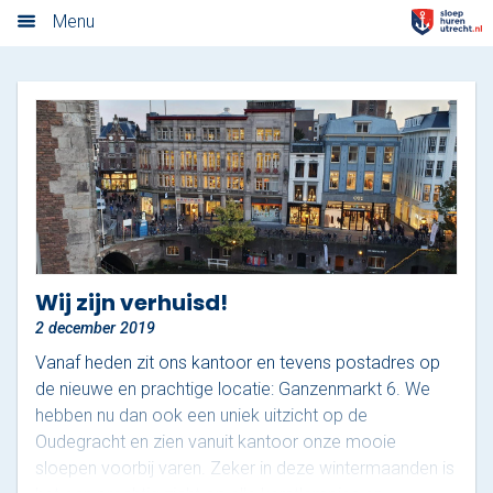
Algemene voorwaarden
Menu
Home
Nieuwsoverzicht
Tarieven
Rondvaart met schipper
Opstaplocaties
Wij zijn verhuisd!
2 december 2019
Zelf varen in elektrosloep
Vanaf heden zit ons kantoor en tevens postadres op
Cateringmenu
de nieuwe en prachtige locatie: Ganzenmarkt 6. We
hebben nu dan ook een uniek uitzicht op de
Arrangementen
Oudegracht en zien vanuit kantoor onze mooie
sloepen voorbij varen. Zeker in deze wintermaanden is
Varen & Borrel