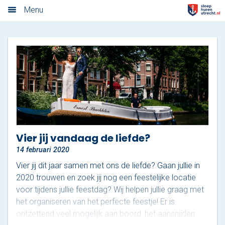
Algemene voorwaarden
Menu
Home
Nieuwsoverzicht
Tarieven
Rondvaart met schipper
Opstaplocaties
Vier jij vandaag de liefde?
14 februari 2020
Zelf varen in elektrosloep
Vier jij dit jaar samen met ons de liefde? Gaan jullie in
Cateringmenu
2020 trouwen en zoek jij nog een feestelijke locatie
voor tijdens jullie feestdag? Wij helpen jullie graag met
Arrangementen
het organiseren van het perfecte feestje! Er is
ontzettend veel mogelijk aan boord: het aansnijden
Varen & Borrel