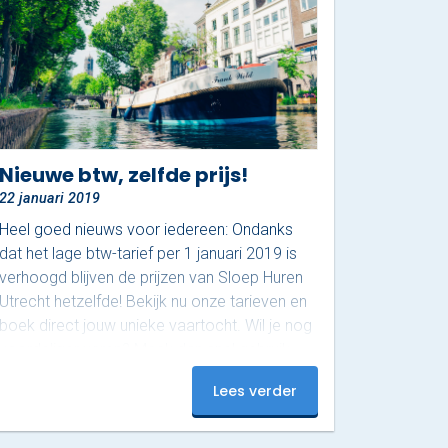
Nieuwe btw, zelfde prijs!
22 januari 2019
Heel goed nieuws voor iedereen: Ondanks
dat het lage btw-tarief per 1 januari 2019 is
verhoogd blijven de prijzen van Sloep Huren
Utrecht hetzelfde! Bekijk nu onze tarieven en
boek direct jouw unieke vaartocht. Wil je nog
voordeliger varen? Maak dan snel gebruik
van onze Winterdeal!
Lees verder