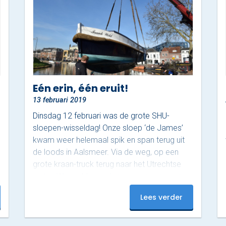
Eén erin, één eruit!
13 februari 2019
Dinsdag 12 februari was de grote SHU-
sloepen-wisseldag! Onze sloep ‘de James’
kwam weer helemaal spik en span terug uit
de loods in Aalsmeer. Via de weg, op een
grote kraan-truck terug naar het Utrechtse
water. Wij zijn blij om James weer aan onze
steiger te hebben liggen! Onze Frank is nu aan
Lees verder
de beurt in de loods. Waarom? Het
onderwaterschip wordt goed
schoongemaakt, er komt weer een goede