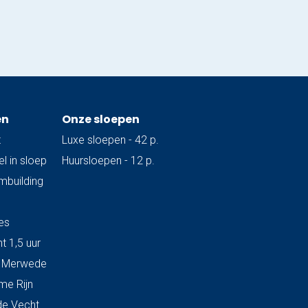
en
Onze sloepen
t
Luxe sloepen - 42 p.
l in sloep
Huursloepen - 12 p.
ambuilding
es
t 1,5 uur
& Merwede
me Rijn
de Vecht