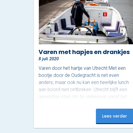
Varen met hapjes en drankjes
8 juli 2020
Varen door het hartje van Utrecht Met een
bootje door de Oudegracht is net even
anders, maar ook nu kan een heerlijke lunch
aan boord niet ontbreken. Utrecht blijft een
geweldige stad om te verkennen vanaf het
water met haar bijzondere grachten. Bij
Sloep Huren Utrecht nemen we je graag mee
Lees verder
in een aangepaste vorm. Of je nu gaat voor
een vaartocht over de Kromme Rijn of een
rondvaart door Utrecht, Wij laten je graag de