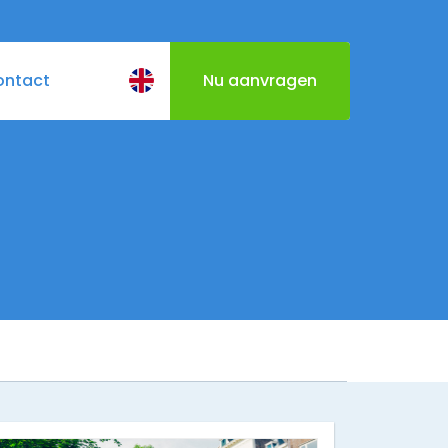
ontact
Nu aanvragen
BQ
Cateringmenu
Varen door Utrecht