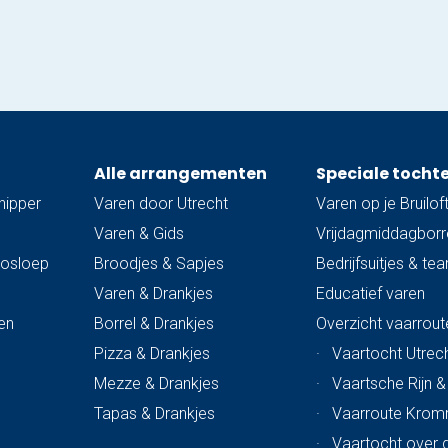
laag lak op de sloep en alle techniek wordt
helemaal gecheckt. Op…
Alle arrangementen
Speciale tocht
hipper
Varen door Utrecht
Varen op je Bruilof
Varen & Gids
Vrijdagmiddagborre
trosloep
Broodjes & Sapjes
Bedrijfsuitjes & te
Varen & Drankjes
Educatief varen
en
Borrel & Drankjes
Overzicht vaarrout
Pizza & Drankjes
·
Vaartocht Utrech
Mezze & Drankjes
·
Vaartsche Rijn 
Tapas & Drankjes
·
Vaarroute Krom
·
Vaartocht over 