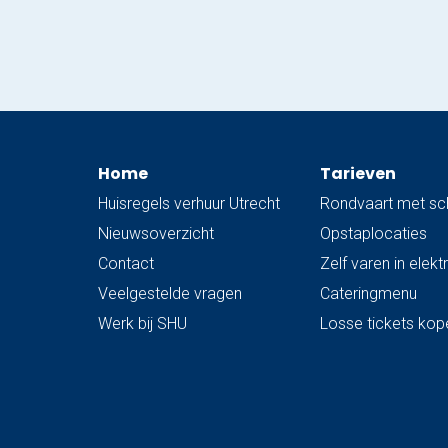
mooiste plekjes zien! Om…
Home
Tarieven
Huisregels verhuur Utrecht
Rondvaart met sc
Nieuwsoverzicht
Opstaplocaties
Contact
Zelf varen in elek
Veelgestelde vragen
Cateringmenu
Werk bij SHU
Losse tickets kop