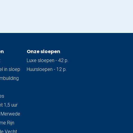
en
Onze sloepen
t
Luxe sloepen - 42 p.
l in sloep
Huursloepen - 12 p.
ambuilding
es
t 1,5 uur
& Merwede
me Rijn
de Vecht