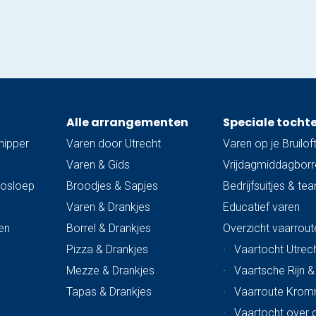
Alle arrangementen
Speciale tocht
hipper
Varen door Utrecht
Varen op je Bruilof
Varen & Gids
Vrijdagmiddagborre
trosloep
Broodjes & Sapjes
Bedrijfsuitjes & te
Varen & Drankjes
Educatief varen
en
Borrel & Drankjes
Overzicht vaarrout
Pizza & Drankjes
·
Vaartocht Utrech
Mezze & Drankjes
·
Vaartsche Rijn 
Tapas & Drankjes
·
Vaarroute Krom
·
Vaartocht over 