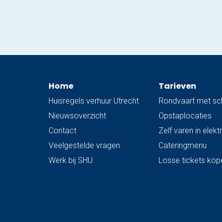
controle kunnen krijgen. Blijf gezond! UPDATE:
In verband met de verlengde termijn zijn alle…
Home
Tarieven
Huisregels verhuur Utrecht
Rondvaart met sc
Nieuwsoverzicht
Opstaplocaties
Contact
Zelf varen in elek
Veelgestelde vragen
Cateringmenu
Werk bij SHU
Losse tickets kop