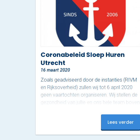
Coronabeleid Sloep Huren
Utrecht
16 maart 2020
Zoals geadviseerd door de instanties (RIVM
en Rijksoverheid) zullen wij tot 6 april 2020
geen vaartochten organiseren. Wij stellen de
gezondheid van jullie en ons hele team boven
alles en hopen dat deze vervelende situatie
snel weer onder controle is. Wij hopen dat
Lees verder
iedereen zich, zoveel als mogelijk, zal houden
aan de adviezen en restricties van het RIVM,
zodat we met z’n allen deze situatie onder