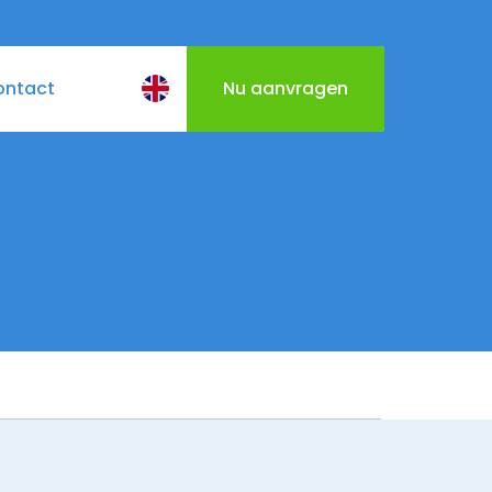
ontact
Nu aanvragen
BQ
Cateringmenu
Varen door Utrecht