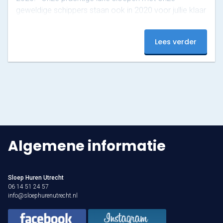
geweldige schippers staan ook in 2020 voor jullie klaar
om jullie feestdag onvergetelijk te maken. Wil jij iets
moois, de liefde, een familiefeest of jouw verjaardag
Lees verder
vieren? Mail of bel ons zodat we samen de
mogelijkheden kunnen bespreken!
Algemene informatie
Sloep Huren Utrecht
06 14 51 24 57
info@sloephurenutrecht.nl