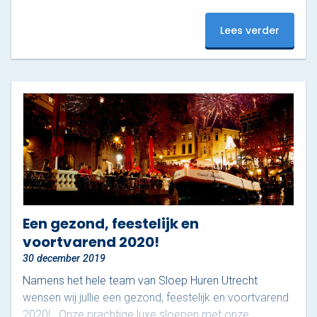
Varen & Tapas
Lees verder
Varen & Lunch
Varen & BBQ
Varen door Utrecht
Onze sloepen
Contact
Een gezond, feestelijk en
Werken bij Sloep Huren Utrecht
voortvarend 2020!
30 december 2019
Nu aanvragen
Namens het hele team van Sloep Huren Utrecht
wensen wij jullie een gezond, feestelijk en voortvarend
2020! Onze prachtige luxe sloepen met onze