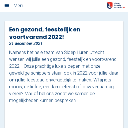
Algemene voorwaarden
Menu
Home
Een gezond, feestelijk en
Nieuwsoverzicht
voortvarend 2022!
21 december 2021
Tarieven
Namens het hele team van Sloep Huren Utrecht
Rondvaart met schipper
wensen wij jullie een gezond, feestelijk en voortvarend
2022! Onze prachtige luxe sloepen met onze
Opstaplocaties
geweldige schippers staan ook in 2022 voor jullie klaar
om jullie feestdag onvergetelijk te maken. Wil jij iets
Zelf varen in elektrosloep
moois, de liefde, een familiefeest of jouw verjaardag
vieren? Mail of bel ons zodat we samen de
Cateringmenu
mogelijkheden kunnen bespreken!
Arrangementen
Varen & Borrel