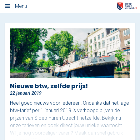
Algemene voorwaarden
Menu
Home
Nieuwsoverzicht
Tarieven
Rondvaart met schipper
Opstaplocaties
Nieuwe btw, zelfde prijs!
22 januari 2019
Zelf varen in elektrosloep
Heel goed nieuws voor iedereen: Ondanks dat het lage
Cateringmenu
btw-tarief per 1 januari 2019 is verhoogd blijven de
prijzen van Sloep Huren Utrecht hetzelfde! Bekijk nu
Arrangementen
onze tarieven en boek direct jouw unieke vaartocht.
Wil je nog voordeliger varen? Maak dan snel gebruik
Varen & Borrel