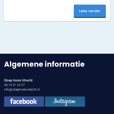
van onze Winterdeal!
Varen & Tapas
Lees verder
Varen & Lunch
Varen & BBQ
Varen door Utrecht
Onze sloepen
Algemene informatie
Contact
Sloep Huren Utrecht
Werken bij Sloep Huren Utrecht
06 14 51 24 57
info@sloephurenutrecht.nl
Nu aanvragen