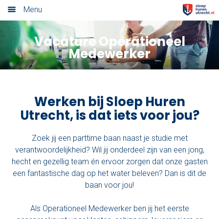
Menu
Home
Vacature Operationeel
Medewerker
Nieuwsoverzicht
Tarieven
Werken bij Sloep Huren
Rondvaart met schipper
Utrecht, is dat iets voor jou?
Opstaplocaties
Zoek jij een parttime baan naast je studie met
Zelf varen in elektrosloep
verantwoordelijkheid? Wil jij onderdeel zijn van een jong,
hecht en gezellig team én ervoor zorgen dat onze gasten
Cateringmenu
een fantastische dag op het water beleven? Dan is dit de
baan voor jou!
Arrangementen
Als Operationeel Medewerker ben jij het eerste
Varen & Borrel