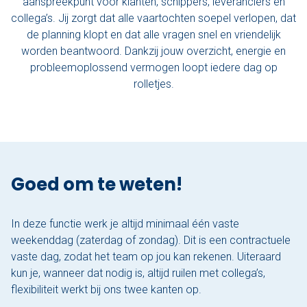
aanspreekpunt voor klanten, schippers, leveranciers en
collega’s. Jij zorgt dat alle vaartochten soepel verlopen, dat
Varen & Tapas
de planning klopt en dat alle vragen snel en vriendelijk
worden beantwoord. Dankzij jouw overzicht, energie en
Varen & Lunch
probleemoplossend vermogen loopt iedere dag op
rolletjes.
Varen & BBQ
Varen door Utrecht
Onze sloepen
Goed om te weten!
Contact
Werken bij Sloep Huren Utrecht
In deze functie werk je altijd minimaal één vaste
weekenddag (zaterdag of zondag). Dit is een contractuele
Nu aanvragen
vaste dag, zodat het team op jou kan rekenen. Uiteraard
kun je, wanneer dat nodig is, altijd ruilen met collega’s,
flexibiliteit werkt bij ons twee kanten op.