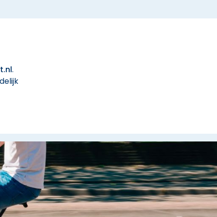
.nl
.
elijk