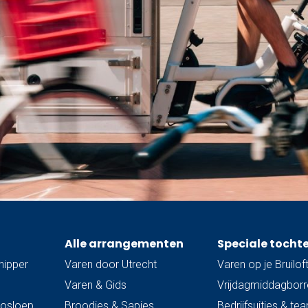
Alle arrangementen
Speciale tocht
hipper
Varen door Utrecht
Varen op je Bruilof
Varen & Gids
Vrijdagmiddagborre
trosloep
Broodjes & Sapjes
Bedrijfsuitjes & te