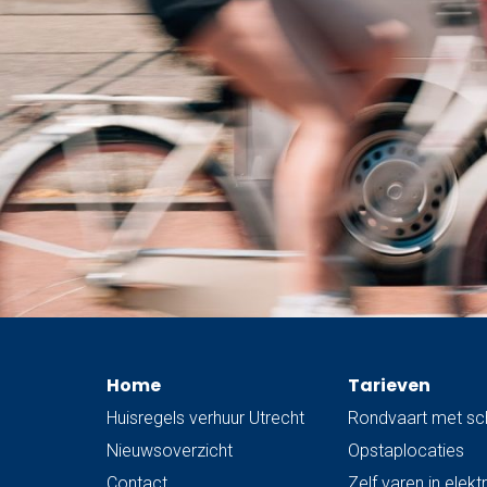
Home
Tarieven
Huisregels verhuur Utrecht
Rondvaart met sc
Nieuwsoverzicht
Opstaplocaties
Contact
Zelf varen in elek