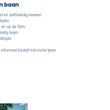
en baan
id en zelfstandig werken
tijden
 en op de fiets
zellig team
llega’s
informeel bedrijf met korte lijnen