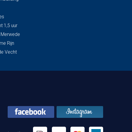
es
t 1,5 uur
& Merwede
me Rijn
de Vecht