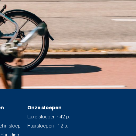
en
Onze sloepen
t
Luxe sloepen - 42 p.
l in sloep
Huursloepen - 12 p.
ambuilding