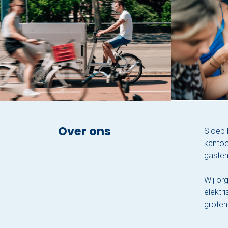
Over ons
Sloep 
kantoo
gasten
Wij or
elektr
groten