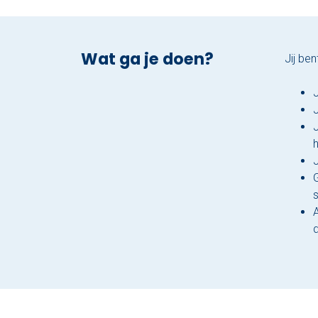
Wat ga je doen?
Jij be
h
J
A