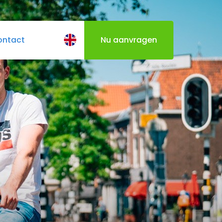
ontact
Nu aanvragen
BQ
Cateringmenu
Varen door Utrecht