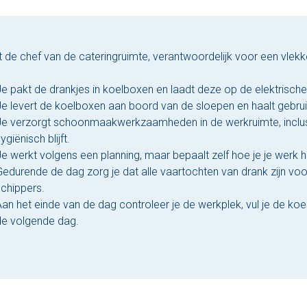
nt de chef van de cateringruimte, verantwoordelijk voor een vle
Je pakt de drankjes in koelboxen en laadt deze op de elektrische
Je levert de koelboxen aan boord van de sloepen en haalt gebrui
Je verzorgt schoonmaakwerkzaamheden in de werkruimte, inclusi
ygiënisch blijft.
e werkt volgens een planning, maar bepaalt zelf hoe je je werk h
Gedurende de dag zorg je dat alle vaartochten van drank zijn voo
schippers.
an het einde van de dag controleer je de werkplek, vul je de koel
de volgende dag.