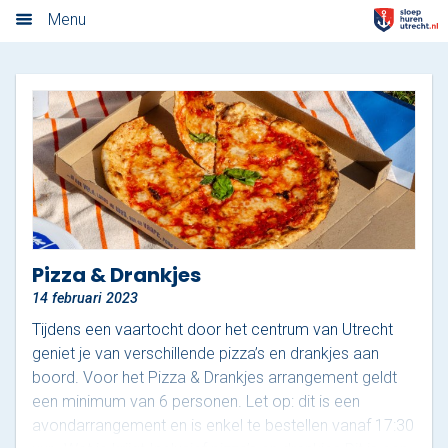
Algemene voorwaarden
Menu
Home
Nieuwsoverzicht
Tarieven
Rondvaart met schipper
Opstaplocaties
Pizza & Drankjes
14 februari 2023
Zelf varen in elektrosloep
Tijdens een vaartocht door het centrum van Utrecht
Cateringmenu
geniet je van verschillende pizza’s en drankjes aan
boord. Voor het Pizza & Drankjes arrangement geldt
Arrangementen
een minimum van 6 personen. Let op: dit is een
avondarrangement en is enkel te bestellen vanaf 17:30
Varen & Borrel