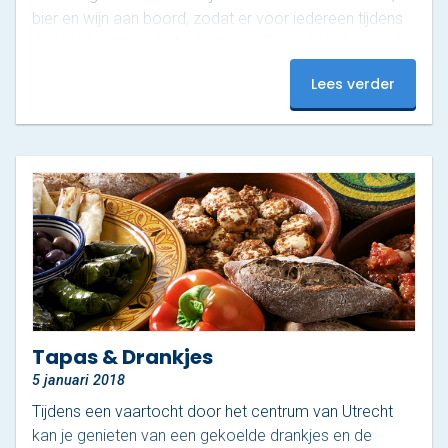
bier en wijn aan boord, zodat er voor iedereen tijdens
de tocht voldoende te drinken is. Proost! Wat je krijgt
Inclusief verschillende soorten fris, witte en rode wijn,
Lees verder
rosé en bier Alle drankjes zijn gekoeld Voldoende
keuze voor iedereen aan boord! Prijsopbouw Boothuur
Varen 1,5 uur | €300 Varen…
Tapas & Drankjes
5 januari 2018
Tijdens een vaartocht door het centrum van Utrecht
kan je genieten van een gekoelde drankjes en de