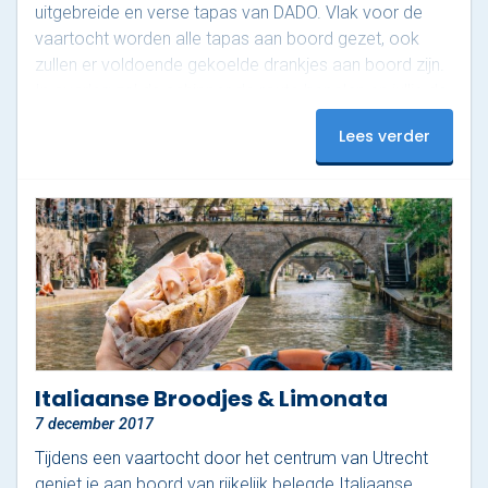
uitgebreide en verse tapas van DADO. Vlak voor de
vaartocht worden alle tapas aan boord gezet, ook
zullen er voldoende gekoelde drankjes aan boord zijn.
In overleg zal de schipper de route bepalen en jullie de
mooiste grachten van de stad laten zien. Wij raden
Lees verder
met dit arrangement maximaal 32 personen per boot
aan. Wat je krijgt Tapas van Eetwinkel DADO en
drankjes…
Italiaanse Broodjes & Limonata
7 december 2017
Tijdens een vaartocht door het centrum van Utrecht
geniet je aan boord van rijkelijk belegde Italiaanse