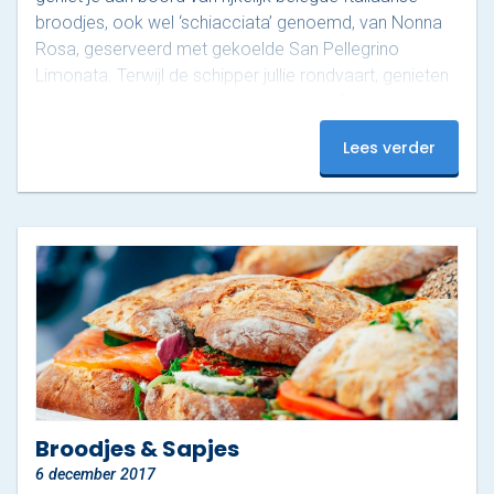
broodjes, ook wel ‘schiacciata’ genoemd, van Nonna
Rosa, geserveerd met gekoelde San Pellegrino
Limonata. Terwijl de schipper jullie rondvaart, genieten
jullie van heerlijke Italiaanse broodjes, oftewel
‘schiacciata’ aan boord. Dit arrangement is te boeken
Lees verder
vanaf 6 personen. Wat je krijgt Divers belegde
Italiaanse ‘schiacciata’ van Nonna Rosa Gekoelde
blikjes San Pellegrino Limonata Ook vegetarische
opties mogelijk! Prijsopbouw Boothuur Varen 1,5 uur |
€300 Varen…
Broodjes & Sapjes
6 december 2017