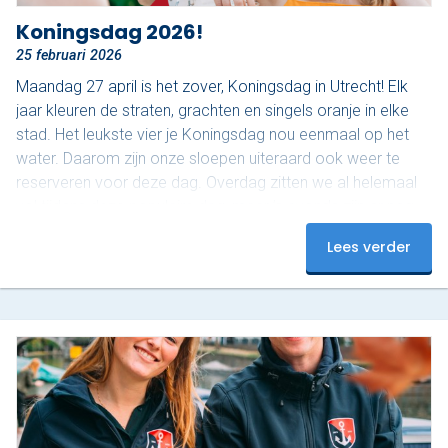
Koningsdag 2026!
25 februari 2026
Maandag 27 april is het zover, Koningsdag in Utrecht! Elk
jaar kleuren de straten, grachten en singels oranje in elke
stad. Het leukste vier je Koningsdag nou eenmaal op het
water. Daarom zijn onze sloepen uiteraard ook weer te
reserveren voor deze dag. Overdag zitten we al helemaal
vol tijdens deze populaire dag, maar ’s avonds zijn er nog
plekjes vrij! Op dit moment hebben we nog 3 sloepen
Lees verder
beschikbaar van 18:00 tot 20:00. Onze luxe sloepen zijn
uitgerust met…