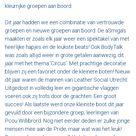
kleurrijke groepen aan boord.
Varen & Tapas
Dit jaar hadden we een combinatie van vertrouwde
Varen & Lunch
groepen en nieuwe groepen aan boord. De aSmiga’s
maakten er zoals elk jaar weer een spektakel van met
Varen & BBQ
heerlijke hapjes en de leukste beats! Ook BodyTalk
was zoals altijd weer in grote getalen aanwezig, dit
Varen door Utrecht
jaar met het thema ‘Circus’. Met prachtige decoratie
Onze sloepen
blijven zij een favoriet onder de kleinere boten! Nieuw
dit jaar waren de mannen van Leather Social Utrecht.
Contact
Uitgedost in volledig leer en gigantische vlaggen
voeren ook zij trots door de grachten. Een groot
Werken bij Sloep Huren Utrecht
succes! Als laatste werd onze kleinste boot dit jaar
gevuld door een bijzondere groep; leerlingen van
Nu aanvragen
Pcou Willibrord. Nog niet eerder deden er zulke jonge
mensen mee aan de Pride; maar wat was het leuk!