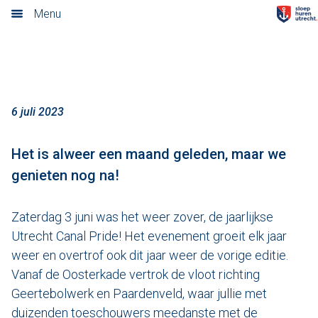
2023!
Menu
Home
Nieuwsoverzicht
Tarieven
6 juli 2023
Rondvaart met schipper
Het is alweer een maand geleden, maar we
genieten nog na!
Opstaplocaties
Zelf varen in elektrosloep
Zaterdag 3 juni was het weer zover, de jaarlijkse
Utrecht Canal Pride! Het evenement groeit elk jaar
Cateringmenu
weer en overtrof ook dit jaar weer de vorige editie.
Vanaf de Oosterkade vertrok de vloot richting
Arrangementen
Geertebolwerk en Paardenveld, waar jullie met
duizenden toeschouwers meedanste met de
Varen & Borrel