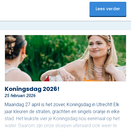
belegde Italiaanse broodjes, ook wel ‘schiacciata’
Lees verder
genoemd, van Nonna Rosa, geserveerd met gekoelde San
Pellegrino Limonata. Nonna Rosa staat bekend om
huisgemaakte, rustieke en pure Italiaanse smaken. De
schiacciata wordt bereid volgens een…
Koningsdag 2026!
25 februari 2026
Maandag 27 april is het zover, Koningsdag in Utrecht! Elk
jaar kleuren de straten, grachten en singels oranje in elke
stad. Het leukste vier je Koningsdag nou eenmaal op het
water. Daarom zijn onze sloepen uiteraard ook weer te