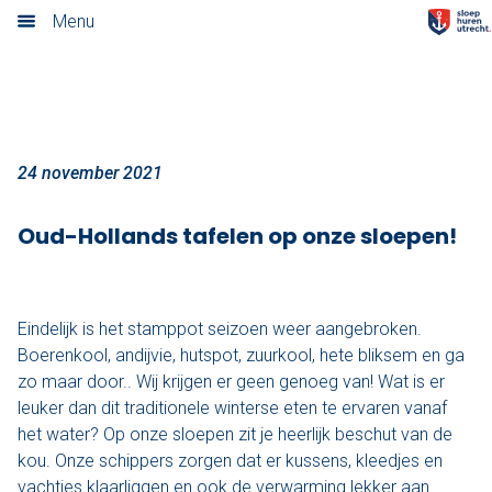
Stamppot aan boord!
Menu
Home
Nieuwsoverzicht
Tarieven
24 november 2021
Rondvaart met schipper
Oud-Hollands tafelen op onze sloepen!
Opstaplocaties
Eindelijk is het stamppot seizoen weer aangebroken.
Zelf varen in elektrosloep
Boerenkool, andijvie, hutspot, zuurkool, hete bliksem en ga
Cateringmenu
zo maar door.. Wij krijgen er geen genoeg van! Wat is er
leuker dan dit traditionele winterse eten te ervaren vanaf
Arrangementen
het water? Op onze sloepen zit je heerlijk beschut van de
kou. Onze schippers zorgen dat er kussens, kleedjes en
Varen & Borrel
vachtjes klaarliggen en ook de verwarming lekker aan