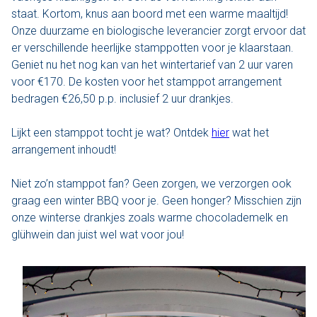
staat. Kortom, knus aan boord met een warme maaltijd!
Varen & Tapas
Onze duurzame en biologische leverancier zorgt ervoor dat
er verschillende heerlijke stamppotten voor je klaarstaan.
Varen & Lunch
Geniet nu het nog kan van het wintertarief van 2 uur varen
voor €170. De kosten voor het stamppot arrangement
Varen & BBQ
bedragen €26,50 p.p. inclusief 2 uur drankjes.
Varen door Utrecht
Lijkt een stamppot tocht je wat? Ontdek
hier
wat het
arrangement inhoudt!
Onze sloepen
Niet zo’n stamppot fan? Geen zorgen, we verzorgen ook
Contact
graag een winter BBQ voor je. Geen honger? Misschien zijn
onze winterse drankjes zoals warme chocolademelk en
Werken bij Sloep Huren Utrecht
glühwein dan juist wel wat voor jou!
Nu aanvragen