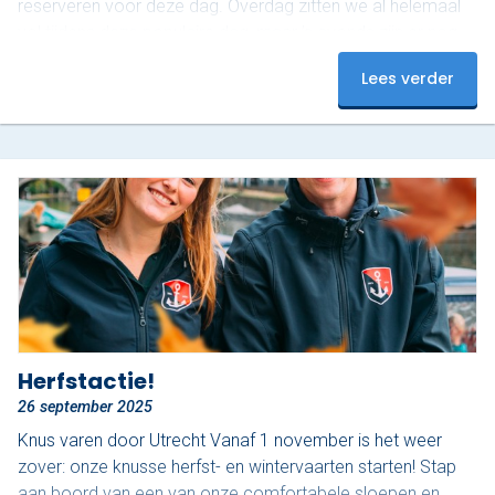
reserveren voor deze dag. Overdag zitten we al helemaal
vol tijdens deze populaire dag, maar ’s avonds zijn er nog
plekjes vrij! Op dit moment hebben we nog 3 sloepen
Lees verder
beschikbaar van 18:00 tot 20:00. Onze luxe sloepen zijn
uitgerust met…
Herfstactie!
26 september 2025
Knus varen door Utrecht Vanaf 1 november is het weer
zover: onze knusse herfst- en wintervaarten starten! Stap
aan boord van een van onze comfortabele sloepen en