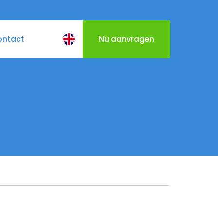
ontact
Nu aanvragen
BQ
Cateringmenu
Varen door Utrecht