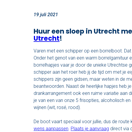
19 juli 2021
Huur een sloep in Utrecht m
Utrecht
!
Varen met een schipper op een borrelboot. Dat 
Onder het genot van een warm borrelgarnituur e
borrelhapjes vaar je door de unieke Utrechtse 
schipper aan het roer heb jij de tijd om met je 
schippers zijn geen gidsen, maar weten in de me
beantwoorden. Naast de heerlijke hapjes heb j
drankarrangement ook een ruime variatie aan d
je van een van onze 5 frisopties, alcoholisch en
wijnen (wit, rosé, rood).
De boot vaart speciaal voor jullie, dus de rout
wens aanpassen
.
Plaats je aanvraag
direct via 