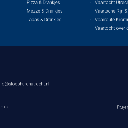
Pizza & Drankjes
·
Vaartocht Utrech
Mezze & Drankjes
·
Vaartsche Rijn 
Tapas & Drankjes
·
Vaarroute Krom
·
Vaartocht over 
nfo@sloephurenutrecht.nl
inks
Paym