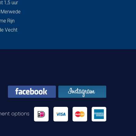
t 1,5 uur
& Merwede
me Rijn
de Vecht
ent options