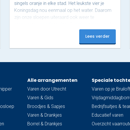
singels oranje in elke stad. Het leukste vier je
Koningsdag nou eenmaal op het water. Daarom
zijn onze sloepen uiteraard ook weer te
reserveren voor deze dag. Overdag zitten we al
helemaal vol tijdens deze populaire dag, maar ’s
Lees verder
avonds zijn er nog plekjes vrij! Op dit moment
hebben we nog 3 sloepen beschikbaar van 18:00
tot 20:00. Onze luxe sloepen zijn uitgerust met…
Alle arrangementen
Speciale tocht
hipper
Varen door Utrecht
Varen op je Bruilof
Varen & Gids
Vrijdagmiddagborre
trosloep
Broodjes & Sapjes
Bedrijfsuitjes & te
Varen & Drankjes
Educatief varen
en
Borrel & Drankjes
Overzicht vaarrout