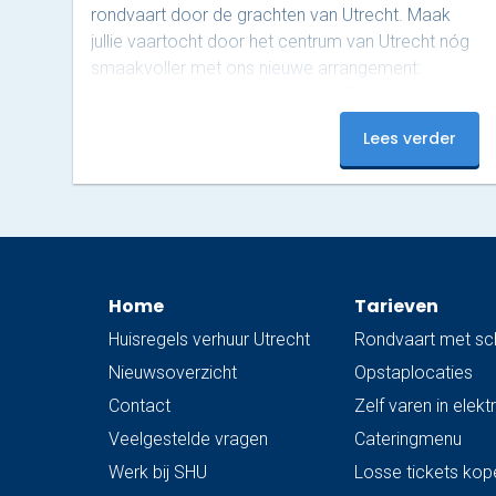
rondvaart door de grachten van Utrecht. Maak
jullie vaartocht door het centrum van Utrecht nóg
smaakvoller met ons nieuwe arrangement:
Italiaanse Broodjes & Limonata. Terwijl de
schipper jullie ontspannen rondvaart langs de
Lees verder
grachten, genieten jullie aan boord van rijkelijk
belegde Italiaanse broodjes, ook wel ‘schiacciata’
genoemd, van Nonna Rosa, geserveerd met
gekoelde San Pellegrino Limonata. Nonna Rosa
staat bekend om huisgemaakte, rustieke en pure
Italiaanse smaken. De schiacciata wordt bereid
Home
Tarieven
volgens een…
Huisregels verhuur Utrecht
Rondvaart met sc
Nieuwsoverzicht
Opstaplocaties
Contact
Zelf varen in elek
Veelgestelde vragen
Cateringmenu
Werk bij SHU
Losse tickets kop