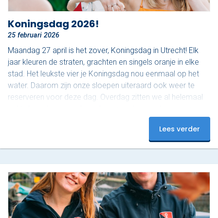
Koningsdag 2026!
25 februari 2026
Maandag 27 april is het zover, Koningsdag in Utrecht! Elk
jaar kleuren de straten, grachten en singels oranje in elke
stad. Het leukste vier je Koningsdag nou eenmaal op het
water. Daarom zijn onze sloepen uiteraard ook weer te
reserveren voor deze dag. Overdag zitten we al helemaal
vol tijdens deze populaire dag, maar ’s avonds zijn er nog
plekjes vrij! Op dit moment hebben we nog 3 sloepen
Lees verder
beschikbaar van 18:00 tot 20:00. Onze luxe sloepen zijn
uitgerust met…