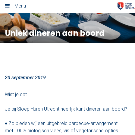
Menu
Home
Uniek dineren aan boord
Nieuwsoverzicht
Tarieven
Rondvaart met schipper
Opstaplocaties
20 september 2019
Zelf varen in elektrosloep
Wist je dat…
Cateringmenu
Je bij Sloep Huren Utrecht heerlijk kunt dineren aan boord?
Arrangementen
♦ Zo bieden wij een uitgebreid barbecue-arrangement
met 100% biologisch vlees, vis of vegetarische opties.
Varen & Borrel