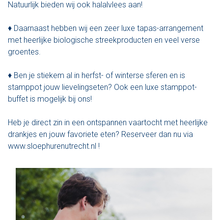
Natuurlijk bieden wij ook halalvlees aan!
Varen & Tapas
♦ Daarnaast hebben wij een zeer luxe tapas-arrangement
met heerlijke biologische streekproducten en veel verse
Varen & Lunch
groentes.
Varen & BBQ
♦ Ben je stiekem al in herfst- of winterse sferen en is
stamppot jouw lievelingseten? Ook een luxe stamppot-
Varen door Utrecht
buffet is mogelijk bij ons!
Onze sloepen
Heb je direct zin in een ontspannen vaartocht met heerlijke
drankjes en jouw favoriete eten? Reserveer dan nu via
Contact
www.sloephurenutrecht.nl !
Werken bij Sloep Huren Utrecht
Nu aanvragen