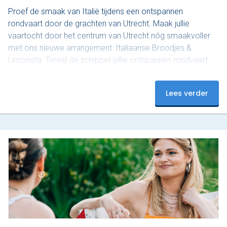
Proef de smaak van Italië tijdens een ontspannen
rondvaart door de grachten van Utrecht. Maak jullie
vaartocht door het centrum van Utrecht nóg smaakvoller
met ons nieuwe arrangement: Italiaanse Broodjes &
Limonata. Terwijl de schipper jullie ontspannen rondvaart
langs de grachten, genieten jullie aan boord van rijkelijk
belegde Italiaanse broodjes, ook wel ‘schiacciata’
Lees verder
genoemd, van Nonna Rosa, geserveerd met gekoelde San
Pellegrino Limonata. Nonna Rosa staat bekend om
huisgemaakte, rustieke en pure Italiaanse smaken. De
schiacciata wordt bereid volgens een…