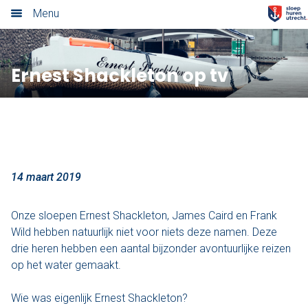
Menu
Home
Ernest Shackleton op tv
Nieuwsoverzicht
Tarieven
Rondvaart met schipper
Opstaplocaties
14 maart 2019
Zelf varen in elektrosloep
Onze sloepen Ernest Shackleton, James Caird en Frank
Wild hebben natuurlijk niet voor niets deze namen. Deze
Cateringmenu
drie heren hebben een aantal bijzonder avontuurlijke reizen
op het water gemaakt.
Arrangementen
Wie was eigenlijk Ernest Shackleton?
Varen & Borrel