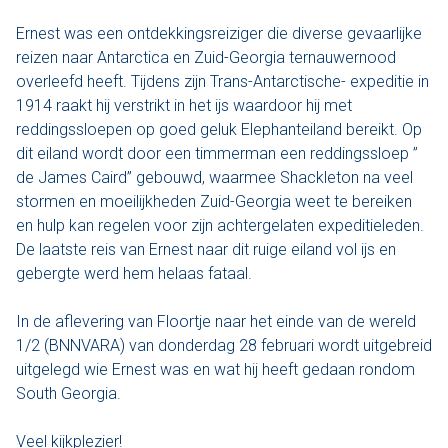
Ernest was een ontdekkingsreiziger die diverse gevaarlijke
Varen & Tapas
reizen naar Antarctica en Zuid-Georgia ternauwernood
overleefd heeft. Tijdens zijn Trans-Antarctische- expeditie in
Varen & Lunch
1914 raakt hij verstrikt in het ijs waardoor hij met
reddingssloepen op goed geluk Elephanteiland bereikt. Op
Varen & BBQ
dit eiland wordt door een timmerman een reddingssloep ”
de James Caird” gebouwd, waarmee Shackleton na veel
Varen door Utrecht
stormen en moeilijkheden Zuid-Georgia weet te bereiken
en hulp kan regelen voor zijn achtergelaten expeditieleden.
Onze sloepen
De laatste reis van Ernest naar dit ruige eiland vol ijs en
gebergte werd hem helaas fataal.
Contact
In de aflevering van Floortje naar het einde van de wereld
Werken bij Sloep Huren Utrecht
1/2 (BNNVARA) van donderdag 28 februari wordt uitgebreid
uitgelegd wie Ernest was en wat hij heeft gedaan rondom
Nu aanvragen
South Georgia.
Veel kijkplezier!