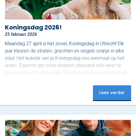
Koningsdag 2026!
25 februari 2026
Maandag 27 april is het zover, Koningsdag in Utrecht! Elk
jaar kleuren de straten, grachten en singels oranje in elke
stad. Het leukste vier je Koningsdag nou eenmaal op het
water. Daarom zijn onze sloepen uiteraard ook weer te
reserveren voor deze dag. Overdag zitten we al helemaal
vol tijdens deze populaire dag, maar ’s avonds zijn er nog
plekjes vrij! Op dit moment hebben we nog 3 sloepen
Lees verder
beschikbaar van 18:00 tot 20:00. Onze luxe sloepen zijn
uitgerust met…