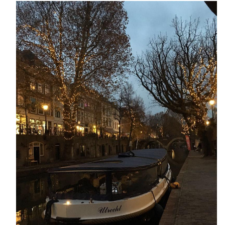
Varen & Tapas
Varen & Lunch
Varen & BBQ
Varen door Utrecht
Onze sloepen
Contact
Werken bij Sloep Huren Utrecht
Nu aanvragen