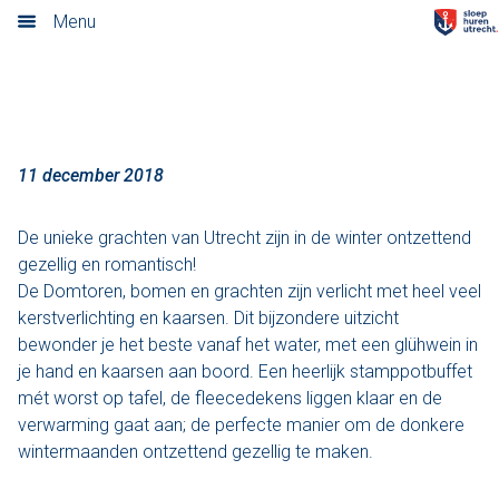
December
Menu
Home
Nieuwsoverzicht
Tarieven
11 december 2018
Rondvaart met schipper
De unieke grachten van Utrecht zijn in de winter ontzettend
gezellig en romantisch!
Opstaplocaties
De Domtoren, bomen en grachten zijn verlicht met heel veel
kerstverlichting en kaarsen. Dit bijzondere uitzicht
Zelf varen in elektrosloep
bewonder je het beste vanaf het water, met een glühwein in
je hand en kaarsen aan boord. Een heerlijk stamppotbuffet
Cateringmenu
mét worst op tafel, de fleecedekens liggen klaar en de
verwarming gaat aan; de perfecte manier om de donkere
Arrangementen
wintermaanden ontzettend gezellig te maken.
Varen & Borrel