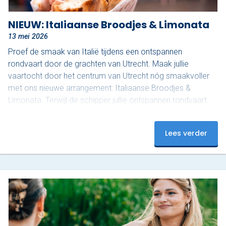
NIEUW: Italiaanse Broodjes & Limonata
13 mei 2026
Proef de smaak van Italië tijdens een ontspannen
rondvaart door de grachten van Utrecht. Maak jullie
vaartocht door het centrum van Utrecht nóg smaakvoller
met ons nieuwe arrangement: Italiaanse Broodjes &
Limonata. Terwijl de schipper jullie ontspannen rondvaart
langs de grachten, genieten jullie aan boord van rijkelijk
belegde Italiaanse broodjes, ook wel ‘schiacciata’
Lees verder
genoemd, van Nonna Rosa, geserveerd met gekoelde San
Pellegrino Limonata. Nonna Rosa staat bekend om
huisgemaakte, rustieke en pure Italiaanse smaken. De
schiacciata wordt bereid volgens een…