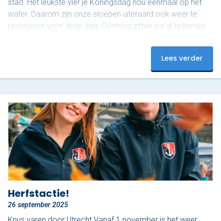
stad. Het leukste vier je Koningsdag nou eenmaal op het
water. Daarom zijn onze sloepen uiteraard ook weer te
reserveren voor deze dag. Overdag zitten we al helemaal
vol tijdens deze populaire dag, maar ’s avonds zijn er nog
plekjes vrij! Op dit moment hebben we nog 3 sloepen
Lees verder
beschikbaar van 18:00 tot 20:00. Onze luxe sloepen zijn
uitgerust met…
Herfstactie!
26 september 2025
Knus varen door Utrecht Vanaf 1 november is het weer