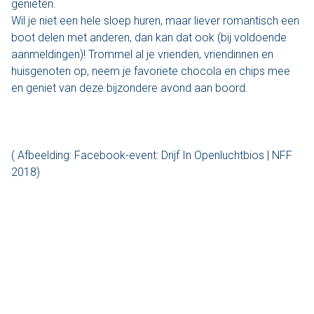
genieten.
Wil je niet een hele sloep huren, maar liever romantisch een
Varen & Tapas
boot delen met anderen, dan kan dat ook (bij voldoende
aanmeldingen)! Trommel al je vrienden, vriendinnen en
Varen & Lunch
huisgenoten op, neem je favoriete chocola en chips mee
en geniet van deze bijzondere avond aan boord.
Varen & BBQ
Varen door Utrecht
( Afbeelding: Facebook-event: Drijf In Openluchtbios | NFF
Onze sloepen
2018)
Contact
Werken bij Sloep Huren Utrecht
Nu aanvragen