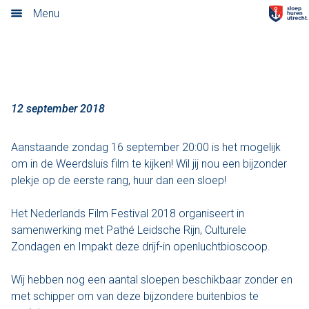
2018
Menu
Home
Nieuwsoverzicht
Tarieven
12 september 2018
Rondvaart met schipper
Aanstaande zondag 16 september 20:00 is het mogelijk
om in de Weerdsluis film te kijken! Wil jij nou een bijzonder
Opstaplocaties
plekje op de eerste rang, huur dan een sloep!
Zelf varen in elektrosloep
Het Nederlands Film Festival 2018 organiseert in
samenwerking met Pathé Leidsche Rijn, Culturele
Cateringmenu
Zondagen en Impakt deze drijf-in openluchtbioscoop.
Arrangementen
Wij hebben nog een aantal sloepen beschikbaar zonder en
met schipper om van deze bijzondere buitenbios te
Varen & Borrel