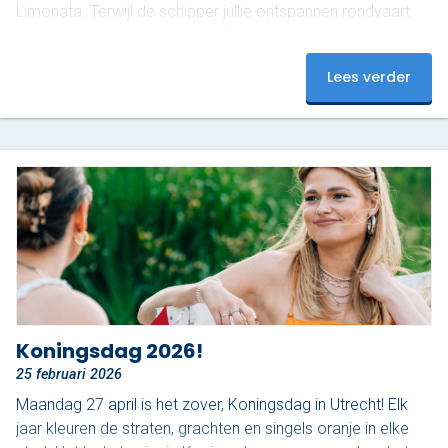
Limonata. Terwijl de schipper jullie ontspannen rondvaart
langs de grachten, genieten jullie aan boord van rijkelijk
belegde Italiaanse broodjes, ook wel ‘schiacciata’
Lees verder
genoemd, van Nonna Rosa, geserveerd met gekoelde San
Pellegrino Limonata. Nonna Rosa staat bekend om
huisgemaakte, rustieke en pure Italiaanse smaken. De
schiacciata wordt bereid volgens een…
Koningsdag 2026!
25 februari 2026
Maandag 27 april is het zover, Koningsdag in Utrecht! Elk
jaar kleuren de straten, grachten en singels oranje in elke