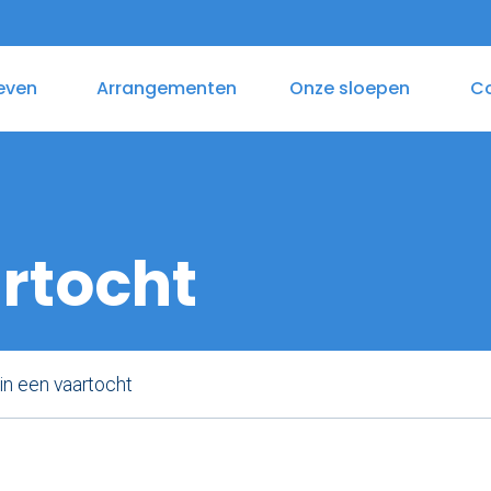
even
Arrangementen
Onze sloepen
C
as
aplocaties
Varen & Lunch
Zelf varen in elektrosloep
Varen & B
rtocht
n een vaartocht