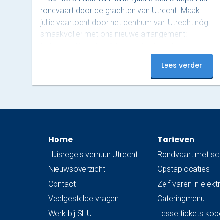
rondvaart door de grachten van Utrecht. Maak
jullie vaartocht door het centrum van Utrecht nóg
smaakvoller met ons nieuwe arrangement:
Italiaanse Broodjes & Limonata. Terwijl de
schipper jullie ontspannen rondvaart langs de
Lees verder
grachten, genieten jullie aan boord van rijkelijk
belegde Italiaanse broodjes, ook wel ‘schiacciata’
genoemd, van Nonna Rosa, geserveerd met
gekoelde San Pellegrino Limonata. Nonna Rosa
staat bekend om huisgemaakte, rustieke en pure
Italiaanse smaken. De schiacciata wordt bereid
Home
Tarieven
volgens een…
Huisregels verhuur Utrecht
Rondvaart met sc
Nieuwsoverzicht
Opstaplocaties
Contact
Zelf varen in elek
Veelgestelde vragen
Cateringmenu
Werk bij SHU
Losse tickets kop