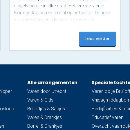
singels oranje in elke stad. Het leukste vier je
Koningsdag nou eenmaal op het water. Daarom
zijn onze sloepen uiteraard ook weer te
reserveren voor deze dag. Overdag zitten we al
helemaal vol tijdens deze populaire dag, maar ’s
Lees verder
avonds zijn er nog plekjes vrij! Op dit moment
hebben we nog 3 sloepen beschikbaar van 18:00
tot 20:00. Onze luxe sloepen zijn uitgerust met…
Alle arrangementen
Speciale tocht
hipper
Varen door Utrecht
Varen op je Bruilof
Varen & Gids
Vrijdagmiddagborre
trosloep
Broodjes & Sapjes
Bedrijfsuitjes & te
Varen & Drankjes
Educatief varen
en
Borrel & Drankjes
Overzicht vaarrout