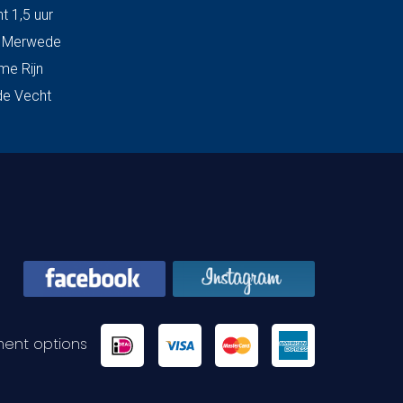
t 1,5 uur
& Merwede
me Rijn
de Vecht
ent options