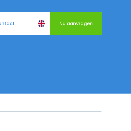
ontact
Nu aanvragen
BQ
Cateringmenu
Varen door Utrecht