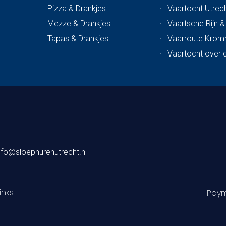
Pizza & Drankjes
·
Vaartocht Utrech
Mezze & Drankjes
·
Vaartsche Rijn 
Tapas & Drankjes
·
Vaarroute Krom
·
Vaartocht over 
nfo@sloephurenutrecht.nl
inks
Paym