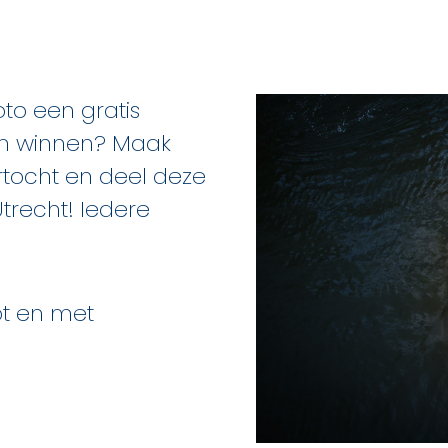
oto een gratis
kan winnen? Maak
artocht en deel deze
recht! Iedere
t en met